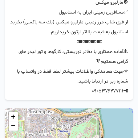
🔺آماده همكارى با دفاتر توريستى، كارگوها و تور ليدر هاى 
⚜️جهت هماهنكى واطلاعات بيشتر لطفا فقط در واتساپ با 
📲0905376477111
+
−