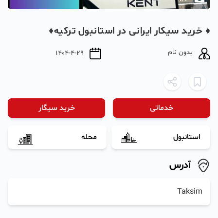
♦️ خريد سيكار ايرانى در استانبول تركيه♦️
بدون نام
1404-4-29
خدماتی
خرید سیگار
استانبول
محله
آدرس
Taksim