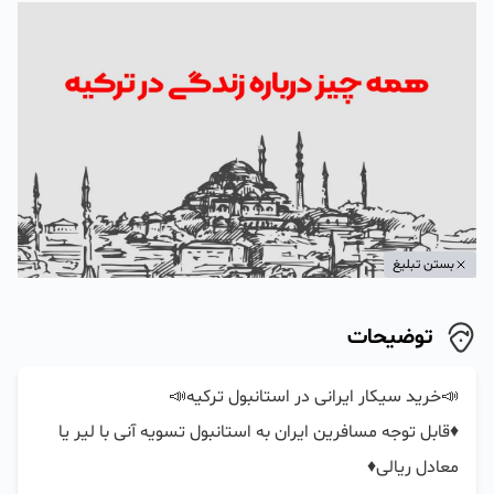
بستن تبلیغ
توضیحات
♦️قابل توجه مسافرين ايران به استانبول تسويه آنى با لير يا 