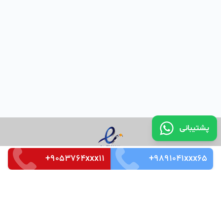
پشتیبانی
+9053764xxx11
+9891041xxx65
تماس با ما
قوانین و مقررات
سوالات متداول