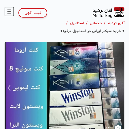
ثبت آگهی
آقای ترکیه
/
خدماتی
/
استانبول
/
♦️ خريد سيكار ايرانى در استانبول تركيه♦️
›
‹
1
/
2