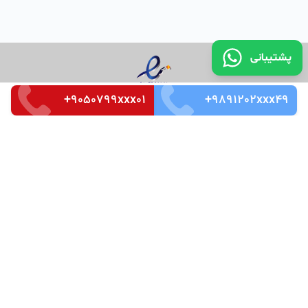
پشتیبانی
+9050799xxx01
+9891202xxx49
تماس با ما
قوانین و مقررات
سوالات متداول
Merkez Mah. Seçkin Sok. No:3 k_4 Ofis_87 Kağıthaneh /
İstanbul
Zip Code : 34485
Tel: +905526666266
©
کپی رایت تمامی حقوق مادی و معنوی این سرویس متعلق به
شرکت دانش بنیان ایده سازان میهن ویرا می باشد