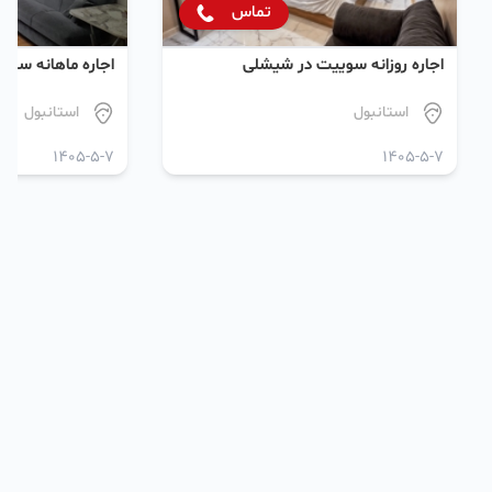
تماس
اجاره روزانه سوییت در شیشلی
اجاره ماهانه سوی
استانبول
استانبول
1405-5-7
1405-5-7