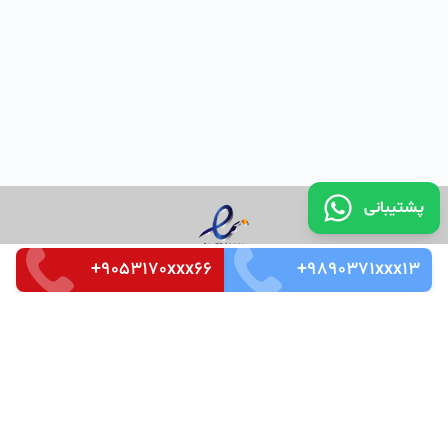
پشتیبانی
+9053170xxx66
+9890371xxx13
تماس با ما
قوانین و مقررات
سوالات متداول
Merkez Mah. Seçkin Sok. No:3 k_4 Ofis_87 Kağıthaneh /
İstanbul