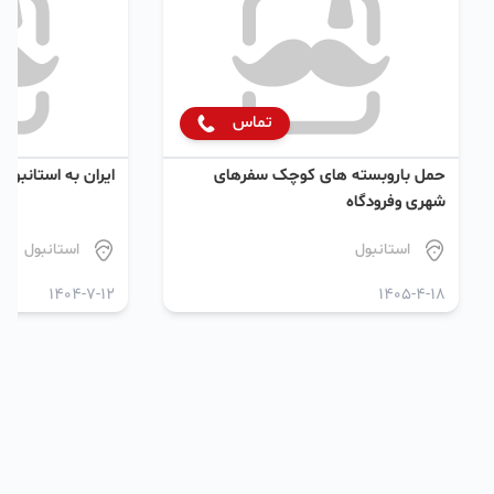
تماس
حمل باروبسته های کوچک سفرهای
ایران به استانبول
شهری وفرودگاه
استانبول
استانبول
1404-7-12
1405-4-18