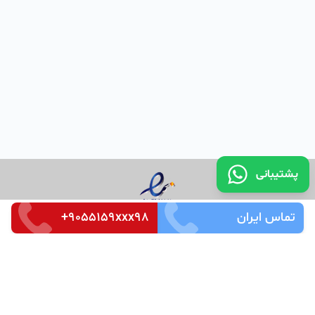
پشتیبانی
تماس ایران
+9055159xxx98
تماس با ما
قوانین و مقررات
سوالات متداول