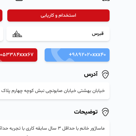
استخدام و کاریابی
قبرس
9053384xxx67
+9892020xxx40
آدرس
خیابان بهشتی خیابان صابونچی نبش کوچه چهارم پلاک 210 طبقه دوم واحد 15
توضیحات