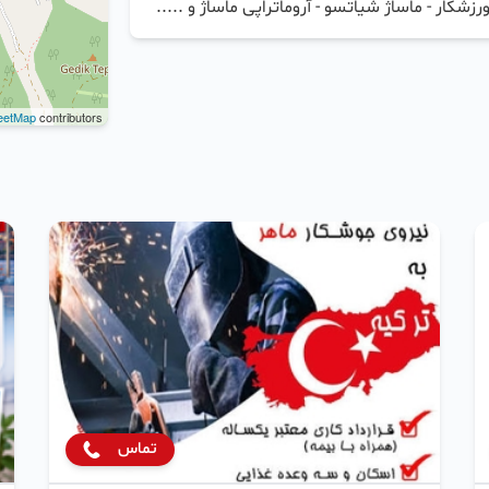
شکار - ماساژ شیاتسو - آروماتراپی ماساژ و .....
eetMap
contributors
تماس