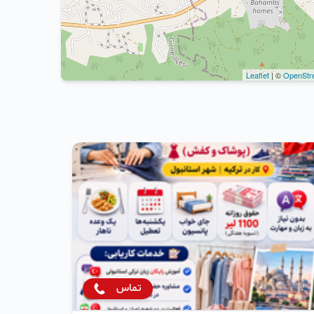
Leaflet
| ©
OpenStr
تماس