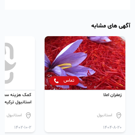
آگهی های مشابه
تماس
زعفران اعلا
کمک هزینه سفر ب
استانبول ترکیه تو
مهاجرت
استانبول
استانبول
1402-10-2
1404-8-20