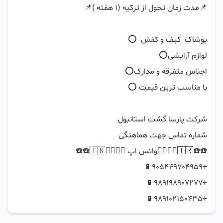
+989102150435📱