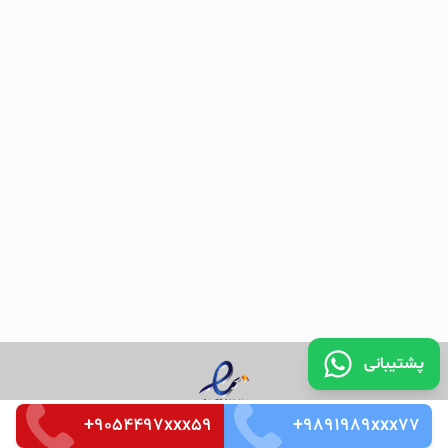
پشتیبانی
+9054497xxx59
+9891989xxx77