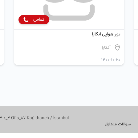
تماس
تور هوایی انکارا
ت
آنکارا
0
1400-10-20
 k_4 Ofis_87 Kağıthaneh / İstanbul
سوالات متداول