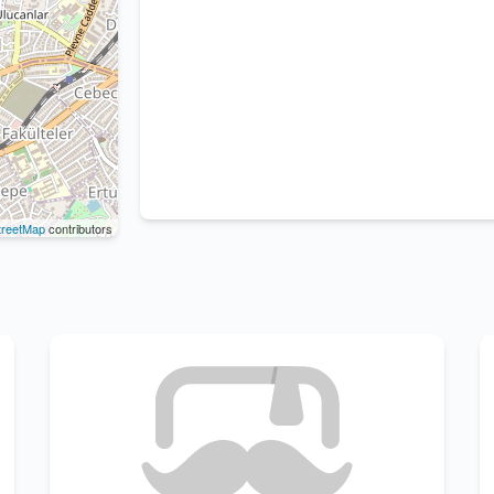
reetMap
contributors