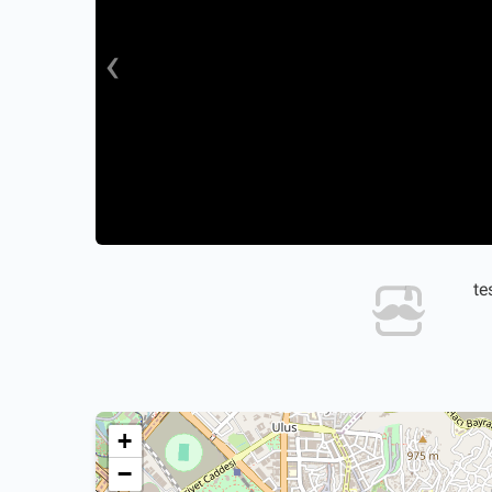
›
+
−