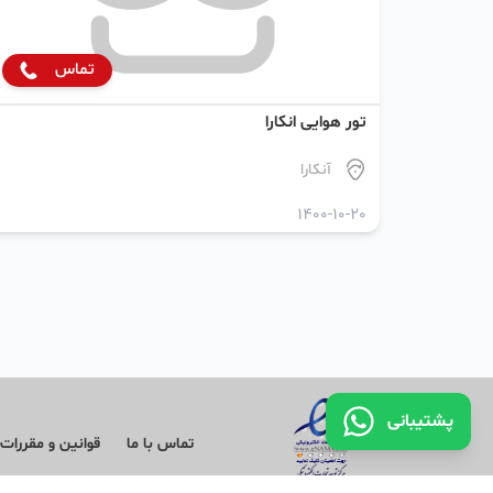
تماس
تور هوایی انکارا
آنکارا
1400-10-20
پشتیبانی
تماس با ما
قوانین و مقررات