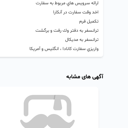
واريزي سفارت كانادا ، انگليس و آمريكا
آگهی های مشابه