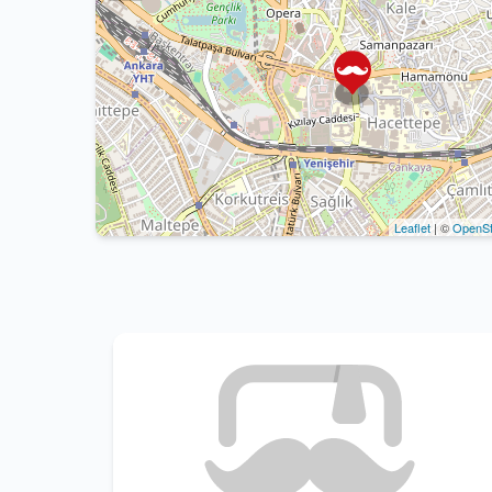
Leaflet
| ©
OpenSt