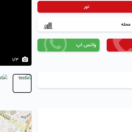
تور
‹
محله
واتس اپ
1
/
3