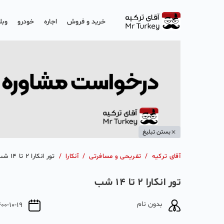
خرید و فروش
اجاره
خودرو
وبل
بستن تبلیغ
آقای ترکیه
/
تفریحی و مسافرتی
/
آنکارا
/
تور انکارا 2 تا 14 شب
تور انکارا 2 تا 14 شب
بدون نام
400-10-19