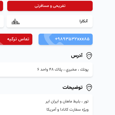
تفریحی و مسافرتی
آنکارا
+9893532xxx85
تماس ترکیه
آدرس
پونك ، مخبري ، پلاك ٤٨ واحد ٦
توضیحات