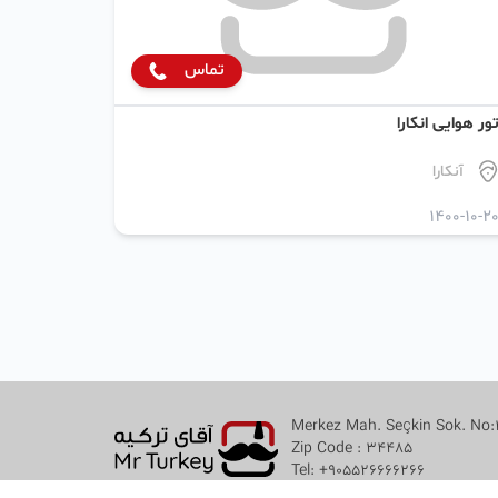
تماس
ور هوایی انکارا
آنکارا
1400-10-2
Merkez Mah. Seçkin Sok. No:3
Zip Code : 34485
Tel: +905526666266