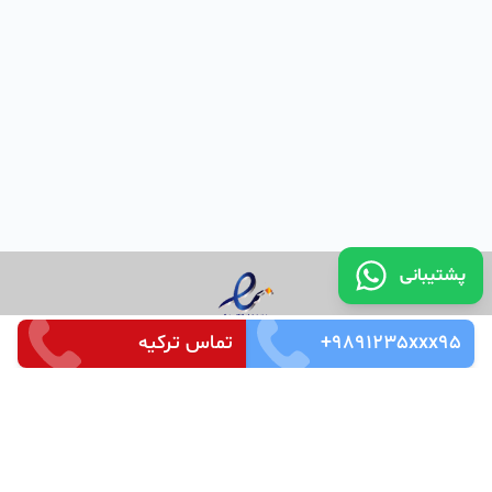
پشتیبانی
+9891235xxx95
تماس ترکیه
تماس با ما
قوانین و مقررات
سوالات متداول