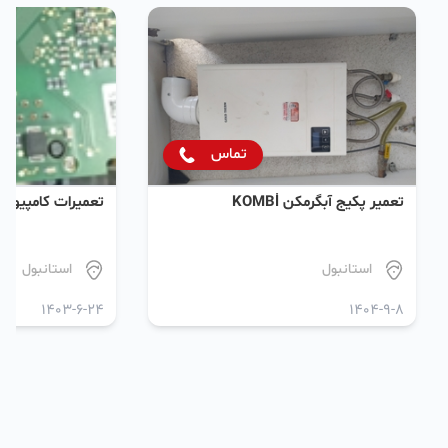
تماس
تعمیر پکیج آبگرمکن KOMBİ
تعمیرات کامپیوتر
استانبول
استانبول
1403-6-24
1404-9-8