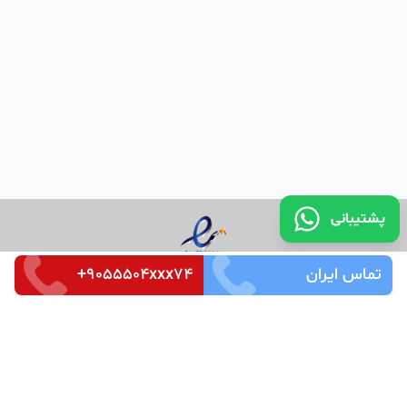
پشتیبانی
تماس ایران
+9055504xxx74
تماس با ما
قوانین و مقررات
سوالات متداول