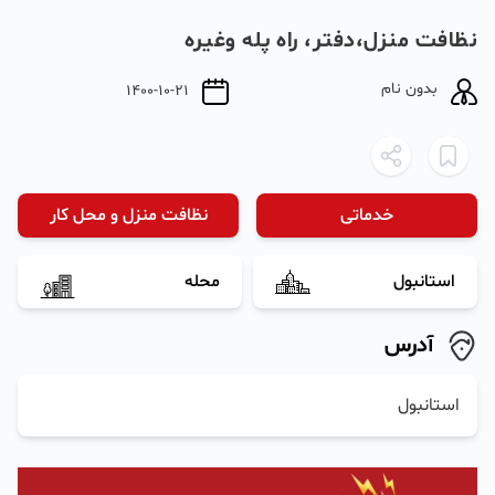
نظافت منزل،دفتر، راه پله وغیره
بدون نام
1400-10-21
خدماتی
نظافت منزل و محل کار
استانبول
محله
آدرس
استانبول