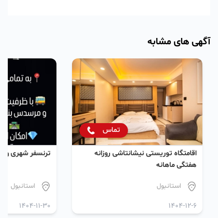
آگهی های مشابه
تماس
اقامتگاه توریستی نیشانتاشی روزانه
ترنسفر شهری و فر
هفتگی ماهانه
استانبول
استانبول
1404-11-30
1404-12-6