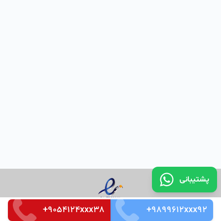
پشتیبانی
+9054124xxx38
+9899612xxx92