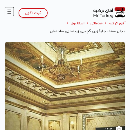
ثبت آگهی
آقای ترکیه
/
خدماتی
/
استانبول
/
مجلل سقف جایگزین گچبری زیباسازی ساختمان
›
‹
1
/
15