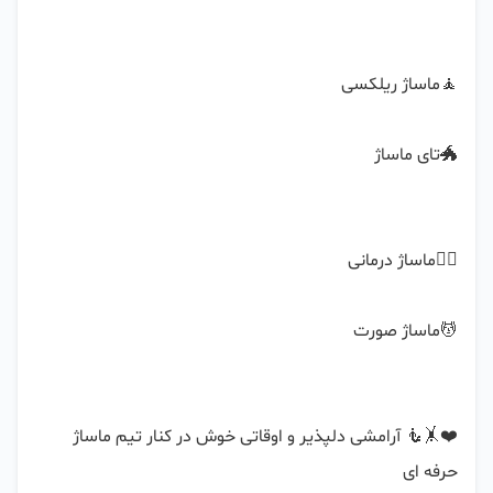
❤️🤸🧜 آرامشی دلپذیر و اوقاتی خوش در کنار تیم ماساژ 