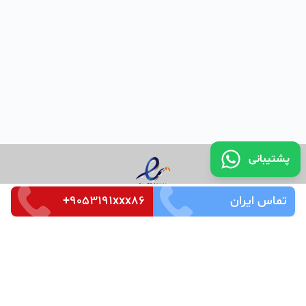
پشتیبانی
تماس ایران
+9053191xxx86
تماس با ما
قوانین و مقررات
سوالات متداول