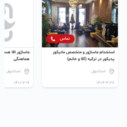
تماس
استخدام ماساژور و متخصص مانیکور
ماساژور اقا هستم 
پدیکور در ترکیه (آقا و خانم)
هماهنگی
استانبول
استانبول
1401-7-16
1404-4-28