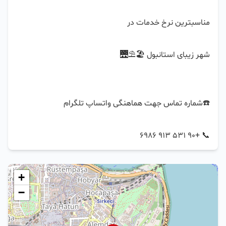
📞 +90 531 913 6986
+
−