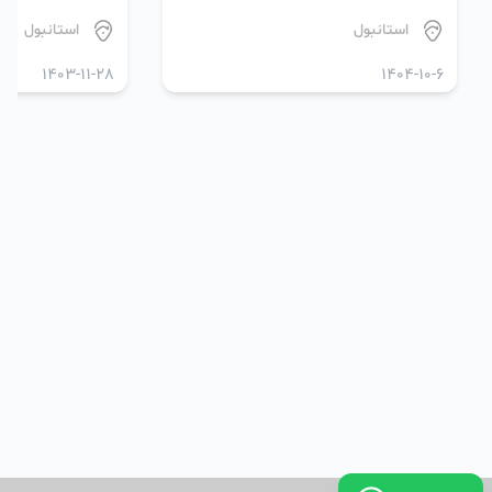
استانبول
استانبول
1403-11-28
1404-10-6