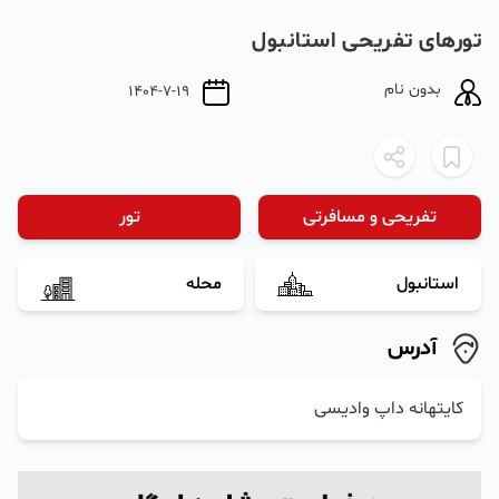
تورهای تفریحی استانبول
بدون نام
1404-7-19
تفریحی و مسافرتی
تور
استانبول
محله
آدرس
کایتهانه داپ وادیسی