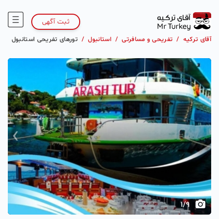
ثبت آگهی
آقای ترکیه
/
تفریحی و مسافرتی
/
استانبول
/
تورهای تفریحی استانبول
›
‹
1
/
9