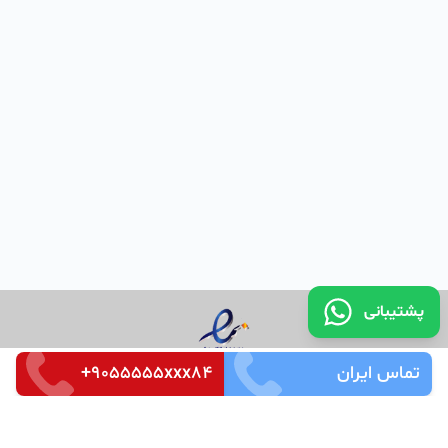
پشتیبانی
تماس ایران
+9055555xxx84
تماس با ما
قوانین و مقررات
سوالات متداول