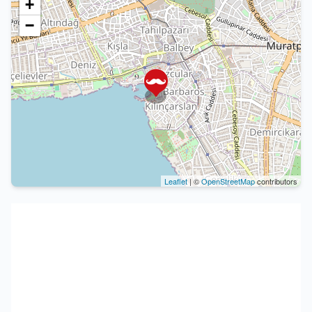
+
−
Leaflet
| ©
OpenStreetMap
contributors