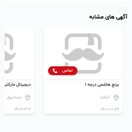
آگهی های مشابه
تماس
برنج هاشمی درجه ۱
دیجیتال مارکتینگ
آنتالیا
استانبول
1402-3-2
1400-10-26