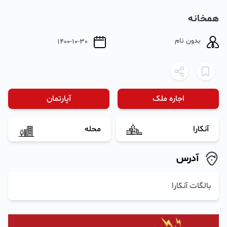
همخانه
بدون نام
1400-10-30
اجاره ملک
آپارتمان
آنکارا
محله
آدرس
بالگات آنکارا