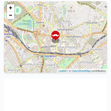
+
−
Leaflet
| ©
OpenStreetMap
contributors