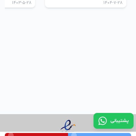
1403-5-28
1404-7-28
پشتیبانی