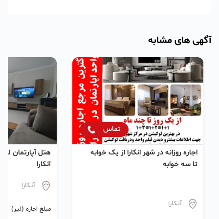
آگهی های مشابه
تماس
اجاره روزانه در شهر انکارا از یک خوابه
هتل آپارتمان لو
تا سه خوابه
آنکارا
آنکارا
آنکارا
مبلغ اجاره (لیر)