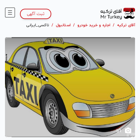
ثبت آگهی
آقای ترکیه
/
اجاره و خرید خودرو
/
استانبول
/
تاکسی_ایرانی
1
/
1