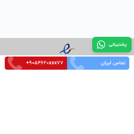
پشتیبانی
تماس ایران
+9054620xxx77
تماس با ما
قوانین و مقررات
سوالات متداول
Merkez Mah. Seçkin Sok. No:3 k_4 Ofis_87 Kağıthaneh /
İstanbul
Zip Code : 34485
Tel: +905526666266