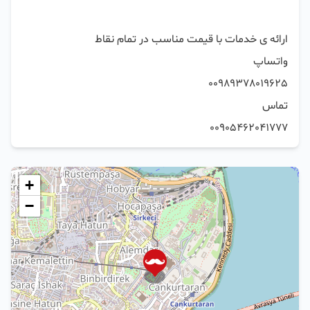
00905462041777
+
−