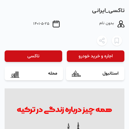
تاکسی_ایرانی
بدون نام
1401-5-25
اجاره و خرید خودرو
تاکسی
استانبول
محله