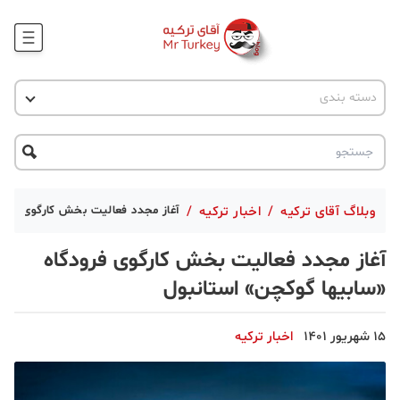
وبلاگ
اخبار ترکیه
دسته بندی
پروژه ها
جاذبه گردشگری
پروژه ها
ترکیه گردی
تحصیل در ترکیه
درخواست مشاوره
ترکیه گردی
وبلاگ آقای ترکیه
/
اخبار ترکیه
/
آغاز مجدد فعالیت بخش کارگوی فرودگ
جاذبه گردشگری
آغاز مجدد فعالیت بخش کارگوی فرودگاه
حقوقی
«سابیها گوکچن» استانبول
دانستنی
15 شهریور 1401
اخبار ترکیه
دکوراسیون
قبرس