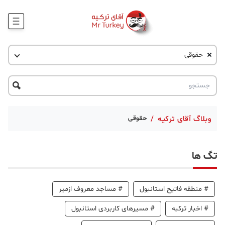
وبلاگ
حقوقی
اخبار ترکیه
پروژه ها
جاذبه گردشگری
پروژه ها
ترکیه گردی
تحصیل در ترکیه
درخواست مشاوره
ترکیه گردی
وبلاگ آقای ترکیه
/
حقوقی
جاذبه گردشگری
تگ ها
حقوقی
دانستنی
#
منطقه فاتیح استانبول
#
مساجد معروف ازمیر
دکوراسیون
#
اخبار ترکبه
#
مسیرهای کاربردی استانبول
قبرس