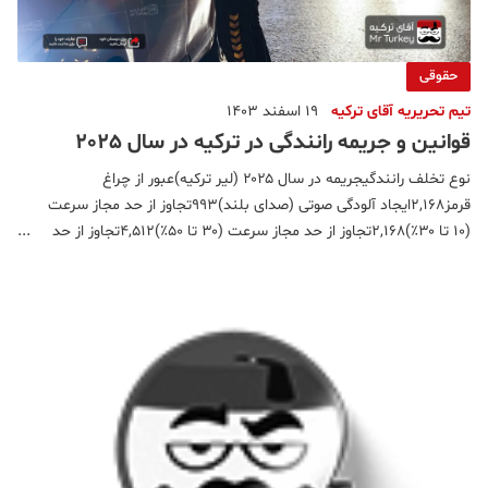
حقوقی
تیم تحریریه آقای ترکیه
19 اسفند 1403
قوانین و جریمه رانندگی در ترکیه در سال 2025
نوع تخلف رانندگیجریمه در سال ۲۰۲۵ (لیر ترکیه)عبور از چراغ
قرمز2,168ایجاد آلودگی صوتی (صدای بلند)993تجاوز از حد مجاز سرعت
(۱۰ تا ۳۰٪)2,168تجاوز از حد مجاز سرعت (۳۰ تا ۵۰٪)4,512تجاوز از حد
مجاز سرعت (بیش از ۵۰٪)9,268دور زدن غیرمجاز993رانندگی با خودروی
بدون معاینه فنی2,168رانندگی با موتور بدون پلاک15,7