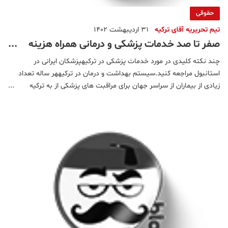
حقوقی
تیم تحریریه آقای ترکیه
31 اردیبهشت 1402
صفر تا صد خدمات پزشکی و درمانی همراه هزینه
ها در ترکیه
چند نکته کلیدی در مورد خدمات پزشکی در ترکیهپزشکان ایرانی در
استانبول مراجعه کنید.سیستم بهداشت و درمان در ترکیههر ساله تعداد
زیادی از بیماران از سراسر جهان برای مراقبت های پزشکی از به ترکیه
می روند. به ویژه گردشگرانی که نیازمند جراحی پلاستیک، دندانپزشکی
و کاشت مو هستند.انواع خدمات درمانی