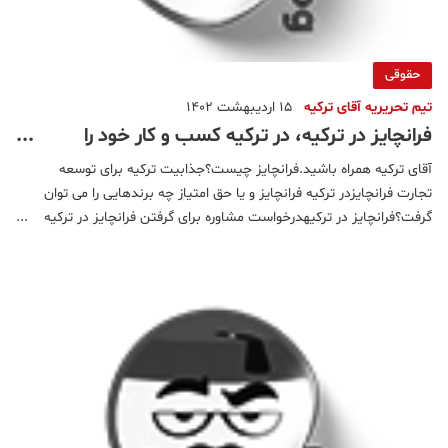
حقوقی
تیم تحریریه آقای ترکیه
15 اردیبهشت 1402
فرانچایز در ترکیه، در ترکیه کسب و کار خود را
گسترش دهید!
آقای ترکیه همراه باشید.فرانچایز چیست؟جذابیت ترکیه برای توسعه
تجارت فرانچایزدر ترکیه فرانچایز و یا حق امتیاز چه برندهایی را می توان
گرفت؟فرانچایز در ترکیهدرخواست مشاوره برای گرفتن فرانچایز در ترکیه
مزایای فرانچایز برای فرنچایزدر این روش فرد فرانچایز گیرنده با پرداخت
هزینه حق استفاده از نام و ب