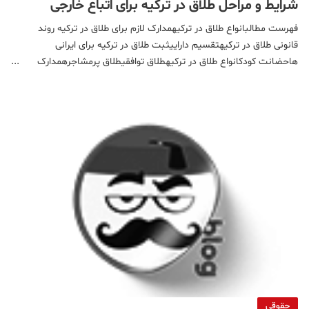
شرایط و مراحل طلاق در ترکیه برای اتباع خارجی
فهرست مطالبانواع طلاق در ترکیهمدارک لازم برای طلاق در ترکیه روند
قانونی طلاق در ترکیهتقسیم داراییثبت طلاق در ترکیه برای ایرانی
هاحضانت کودکانواع طلاق در ترکیهطلاق توافقیطلاق پرمشاجرهمدارک
لازم برای طلاق در ترکیهمدارک زوجین (کارت ملی، پاسپورت و
شناسنامه)اصل و کپی سند ازدواجکیملیک ترکیه4 قطعه عکس
حقوقی