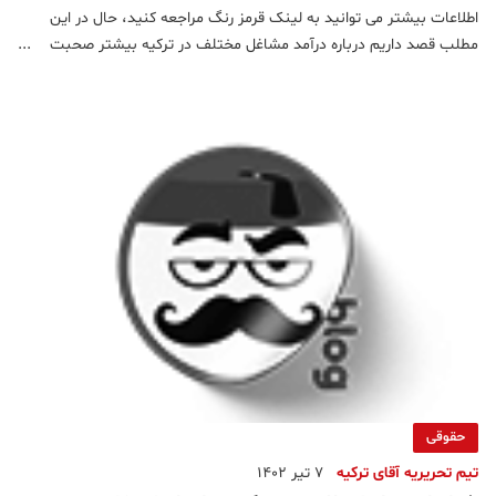
اطلاعات بیشتر می توانید به لینک قرمز رنگ مراجعه کنید، حال در این
مطلب قصد داریم درباره درآمد مشاغل مختلف در ترکیه بیشتر صحبت
کنیم.پردرآمد ترین مشاغل در ترکیهeleman.net می باشد.متخصص
ارتودنسی میانگین بین ۶۰ تا ۸۰ هزار لیر در ماهپزشک (بر اسا
حقوقی
تیم تحریریه آقای ترکیه
7 تیر 1402