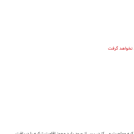
ق نخواهد گرفت
یه مهاجرت می کند، پس از ورود باید مجوز اقامت ترکیه را دریافت