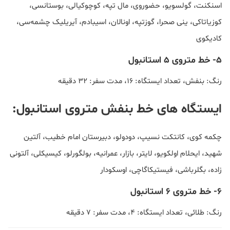
اسنکنت، گولسویو، حضوروی، مال تپه، کوچوکیالی، بوستانسی،
کوزیاتاکی، ینی صحرا، گوزتپه، اونالان، اسیبادم، آیریلیک چشمه‌سی،
کادیکوی
۵- خط متروی 5 استانبول
رنگ: بنفش، تعداد ایستگاه: ۱۶، مدت سفر: ۳۲ دقیقه
ایستگاه های خط بنفش متروی استانبول:
چکمه کوی، کانتکت نسیپ، دودولو، دبیرستان امام خطیب، آلتین
شهید، ایحلام اولکویو، لایتر، بازار، عمرانیه، بولگورلو، کیسیکلی، آلتونی
زاده، بگلرباشی، فیستیکاگاچی، اوسکودار
۶- خط متروی 6 استانبول
رنگ: طلائی، تعداد ایستگاه: ۴، مدت سفر: ۷ دقیقه