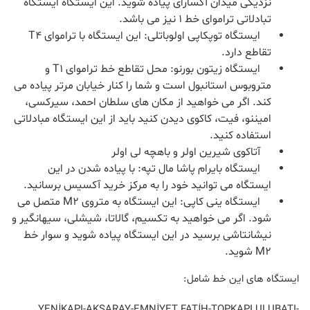
نزدیکی میدان آکسارای پیاده شوید. این ایستگاه ایستگاه
تبادلاتی تراموای خط ۱ نیز می باشد.
ایستگاه توپکاپی اولوباتلی: این ایستگاه با تراموای T4
تقاطع دارد.
ایستگاه زیتون بورنو: محل تقاطع خط تراموای T1 و
متروبوس استانبول است و شما را کنار خیابان مرتر پیاده می
کند. اگر می خواهید از مکان های سلطان احمد، سیرکسی،
امیننو، فیت، کاکوی دیدن کنید باید از این ایستگاه مبادلاتی
استفاده کنید.
آتاکوی شیرین اولر و باهچه لی اولر
ایستگاه بایرام پاشا مال تپه: با پیاده شدن در این
ایستگاه می توانید خود را به مرکز خرید آکسیس برسانید.
ایستگاه ینی کاپی: این ایستگاه به متروی M2 متصل می
شود. اگر می خواهید به تکسیم، گالاتا، شیشلی، سیهانگیر و
نیشانتاشی برسید در این ایستگاه پیاده شوید و سوار خط
M2 شوید.
ایستگاه های این خط شامل:
YENİKAPI-AKSARAY-EMNİYET FATİH-TOPKAPI ULUBATI-