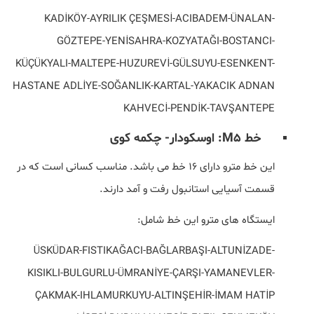
KADİKÖY-AYRILIK ÇEŞMESİ-ACIBADEM-ÜNALAN-
GÖZTEPE-YENİSAHRA-KOZYATAĞI-BOSTANCI-
KÜÇÜKYALI-MALTEPE-HUZUREVİ-GÜLSUYU-ESENKENT-
HASTANE ADLİYE-SOĞANLIK-KARTAL-YAKACIK ADNAN
KAHVECİ-PENDİK-TAVŞANTEPE
خط M5: اوسکودار- چکمه کوی
این خط مترو دارای 16 خط می باشد. مناسب کسانی است که در
قسمت آسیایی استانبول رفت و آمد دارند.
ایستگاه های مترو این خط شامل:
ÜSKÜDAR-FISTIKAĞACI-BAĞLARBAŞI-ALTUNİZADE-
KISIKLI-BULGURLU-ÜMRANİYE-ÇARŞI-YAMANEVLER-
ÇAKMAK-IHLAMURKUYU-ALTINŞEHİR-İMAM HATİP