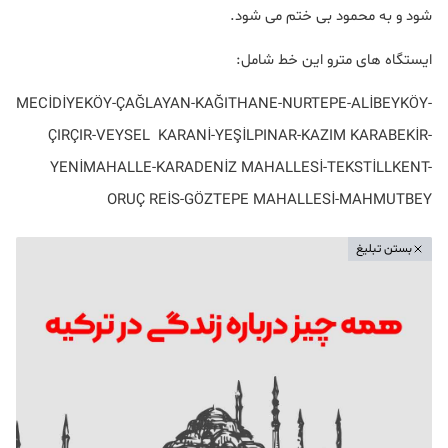
شود و به محمود بی ختم می شود.
ایستگاه های مترو این خط شامل:
MECİDİYEKÖY-ÇAĞLAYAN-KAĞITHANE-NURTEPE-ALİBEYKÖY-
ÇIRÇIR-VEYSEL KARANİ-YEŞİLPINAR-KAZIM KARABEKİR-
YENİMAHALLE-KARADENİZ MAHALLESİ-TEKSTİLLKENT-
ORUÇ REİS-GÖZTEPE MAHALLESİ-MAHMUTBEY
بستن تبلیغ