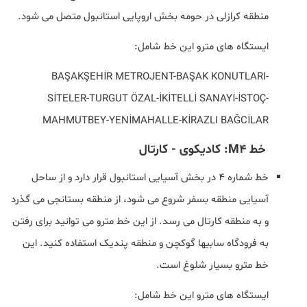
منطقه کرازلی در حومه بخش اروپایی استانبول متصل می شود.
ایستگاه های مترو این خط شامل:
BAŞAKŞEHİR METROJENT-BAŞAK KONUTLARI-
SİTELER-TURGUT ÖZAL-İKİTELLİ SANAYİ-İSTOÇ-
MAHMUTBEY-YENİMAHALLE-KİRAZLI BAĞCİLAR
خط M4: کادیکوی - کارتال
خط شماره ۴ در بخش آسیایی استانبول قرار دارد و از ساحل
آسیایی منطقه بسفر شروع می شود، از منطقه بستانجی می گذرد
و به منطقه کارتال می رسد. از این خط مترو می توانید برای رفتن
به فرودگاه سابیها گوکچن و منطقه پندیک استفاده کنید. این
خط مترو بسیار شلوغ است.
ایستگاه های مترو این خط شامل: