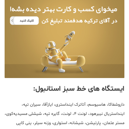
ایستگاه های خط سبز استانبول:
داروشفاکا، هاسیوسم، آتاترک اینداستری، ایازآقا، سیران تپه،
اینداستریال نیبرهود، لونت 4، لونت، گایره تپه، شیشلی مسیدیه‌کوی،
مستر عثمان، پارتیشن، شیشانه، استواری، وزنه سیلر، ینی کاپی