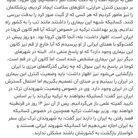
آهن به ترکیه آمده را به دقت تحت نظر داشته‌ایم. وی افزود: علاوه
بر دوربین کنترل حرارتی، اتاق‌های سلامت ایجاد کردیم، پزشکانمان
را نیز مامور کردیم که هر کسی که از گیت عبور کرد را بدقت بررسی
کنند. کسانیکه شبهه این بیماری را داشتند مانند تب را به کشور راه
ندادیم. وزیر بهداشت ترکیه در خصوص اینکه آیا قم کانون کرونا در
ایران است، اظهار داشت: بله، آنجا کانون کرونا بود. دو روز پیش در
گفت‌وگو با همتای ایرانی از او پرسیدم که آیا خارج از قم نیز کانون
این بیماری وجود دارد؟ که او پاسخ منفی داد. البته در شهرهای
دیگر نیز این بیماری مشخص شده است اما کانون آن در قم است.
کوجا در پاسخ به این سوال که چه زمانی گذرگاه‌های مرزی با ایران
بازگشایی می‌شود نیز اظهار داشت: باید وضعیت کنترل این بیماری
در ایران را ببینیم و بر مبنای آن تصمیم بگیریم اما احتمال گسترش
آن در ایران وجود دارد. وی در خصوص وضعیت شهروندان ترک در
ایران نیز گفت: کسانیکه بخواهند به ترکیه برگردند را بر اساس
تایید کمیته علمی باز می‌گردانیم. پس از آن نیز 14 روز در قرنطینه
خواهند بود. وزیر بهداشت ترکیه همچنین در خصوص کسانیکه
قصد رفتن به ایران را دارند نیز گفت: به شهروندان ترک برای سفر
به ایران اجازه نمی‌دهیم اما کسانیکه شهروند ایرانی هستند و
خواستار بازگشت به کشورشان باشند مشکلی ندارند.