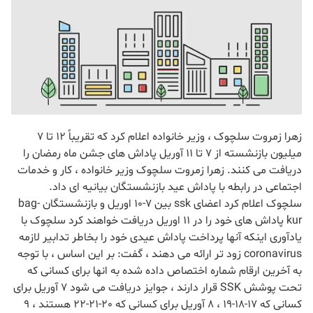
زهرا زمروت سلچوک ، وزیر خانواده اعلام کرد که تقریباً 12 تا 7
میلیون بازنشسته از 7 تا 11 آوریل پاداش های جشن ماه رمضان را
دریافت می کنند. زهرا زمروت سلچوک وزیر خانواده ، کار و خدمات
اجتماعی در رابطه با پاداش عید بازنشستگان بیانیه ای داد.
سلچوک اعلام کرد اعضای ssk بین 7-10 اوریل و بازنشستگان bag-
kur پاداش های خود را در 11 اوریل دریافت خواهند کرد سلچوک با
یادآوری اینکه آنها پرداخت پاداش عیدی خود را بخاطر تدابیر لازمه
coronavirus زود تر ارائه می دهند ، گفت: بر این اساس ، با توجه
به آخرین ارقام شماره اختصاص داده شده به انها برای کسانی که
تحت پوشش SSK قرار دارند ، جوایز دریافت می شود 7 آوریل برای
کسانی که 17-18-19 ، 8 آوریل برای کسانی که 20-21-22 هستند ، 9