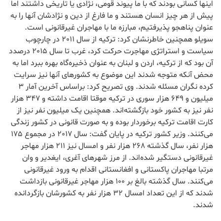
اینها کسانی بودند که با ما پیوند قومی، نژادی یا تاریخی داشتند اما
پیش از هر چیز انسان هستند و ما فارغ از دین و نژادشان آنها را به
عنوان پناهجو پذیرفتیم، مبارزه ما با مهاجران غیرقانونی است.
سویلو همچنین خاطرنشان کرد:‌ ترکیه از سال 2011 در چارچوب
سیاست و استراتژی مهاجرت حرکت کرد، غرب تا سال 2015 درصدد
آن بود که از ترکیه، اردن و لبنان به عنوان ذخیره‌گاه بهره ببرد اما به
محض آنکه متوجه شدند این موضوع به کشورهای آنها نیز سرایت
کرده نگران مسئله شدند. وی تصریح کرد: براساس آخرین آمار 3
میلیون و 649 هزار سوری در ترکیه موقتا اقامت داشته و 347 هزار
نفر نیز به کشور خود بازگشته‌اند. همچنین یک میلیون نفر نیز از
کارت اقامت ترکیه برخوردار بوده و به صورت قانونی در کشور زندگی
می‌کنند. وزیر کشور ترکیه در پایان گفت: سال 2017 در مجموع 175
هزار نفر، سال گذشته 268 هزار نفر و امسال نیز 211 هزار مهاجر
غیرقانونی دستگیر شده‌اند. از مرز شهرهای آغری، ایغدیر و وان
مرتبا مهاجران پاکستانی و افغانستانی اقدام به ورود غیرقانونی
می‌کنند. سال گذشته بالغ بر 100 هزار مهاجر غیرقانونی بازداشت
شدند که از این تعداد امسال 32 هزار نفر به کشورشان بازگردانده
شدند.