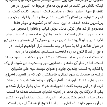
معرفی آن در عرصه های بین المللی بیشتر تلاش کرد. او با اشاره به
اینکه تلاش می کنند در تمام برنامه‌های مربوط به آشپزی در هر
نقطه از جهان حضور یافته و غذاهای ترک را معرفی کنند، گفت: در
این جشنواره نیز امکان آشنایی با غذای ملل دیگر را فراهم کردیم.
بزرگترین نقطه ضعف ما این است که در کشورهای دیگر فقط
معدودی از غذاهای ترکی مانند دونر، کباب و باقلوا را معرفی می
کنیم. این در حالی است که ما صدها نوع غذا، دسر و شیرینی های
لذیذ داریم. او افزود: ما اکنون در حال معرفی آنان هستیم. به زودی
در میان غذاهای لذیذ دنیا در رده نخست قرار خواهیم گرفت. در
واقع از لحاظ تنوع در رده نخست هستیم. غذاهای ما در رده
نخست لذیذترین غذاها هستند. بیشتر دونر و کباب ما مورد پسند
است. اما در کنار آن دلمه و لاهماجون نیز پسندیده می شود. اوزرک
با اشاره به کسب چندین جایزه و عنوان توسط تیم ملی آشپزان
ترکیه در مسابقات بین المللی، خاطرنشان کرد که در المپیاد آشپزی
که روزهای 11 تا 14 فوریه در آلمان برگزار خواهد شد شرکت خواهند
کرد. او در این زمینه گفت: المپیادها هر 4 سال یکبار برگزار شده و
یکی از بزرگترین برنامه‌ها در زمینه آشپزی هستند. هدف ما کسب
مدال طلا در تمام بخش‌های این المپیاد است. نمایندگان 160 کشور
در آن حضور دارند. غذاهای ما از لحاظ تنوع از همه آنان برتر است.