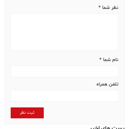
یکی از هشت اثر بخش رقابتی آثار بلند سینمایی در این جشنواره
اکران شد. منبع:
خبرگزاری آناتولی
#
استانبول
نظر شما *
نام شما *