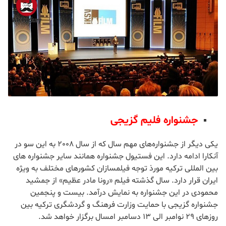
«جشنواره بین المللی ایف (F!) استانبول» این جشنواره از سال
2002 در استانبول، آنکارا و ازمیر برگزار می‌شود. هجدهمین دوره آن
از 13 سپتامبر آغاز شده و مراحل ازمیر و آنکارا نیز از 19 این ماه
خواهد بود. این فستیوال که حامی حمایت از آثار دارای نگاه های
متفاوت است، 22 سپتامبر پایان خواهد یافت.
جشنواره فلیم گزیجی
یکی دیگر از جشنواره‌های مهم سال که از سال 2008 به این سو در