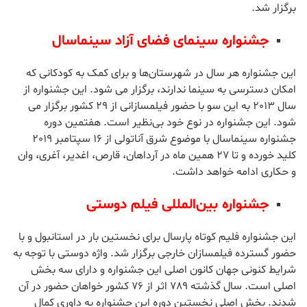
این جشنواره هر سال در شهرهای مختلف ترکیه بر گزار می‌شود و
افزایش میزان شرکت زنان در سینما و رسانه، ایجاد فضای مناسب
برای بیان دیدگاه، ارتقای سطح تولید، ارتباطات زنان و همبستگی
بین آنان را هدف خود اعلام کرده است. این جشنواره از سال 2003
به شعار توقف تبعیض جنسیتی و خشونت در سینما و رسانه برگزار
می‌شود. هفدهمین دوره آن هفتم مارس الی 5 می امسال در
شهرهای استانبول، آدانا، ازمیر، گیرسون، دیاربکر، آنتالیا و مرسین
برگزار شد.
جشنواره سینمای فضای آزاد سینماسال
این جشنواره هر سال در شهرستان‌ها و برای کمک به کودکانی که
امکان دسترسی به سینما ندارند، برگزار می شود. این جشنواره از
سال 2013 به این سو با حضور فیلمسازانی از 29 کشور برگزار می
شود. این جشنواره در نوع خود بی‌نظیر است. هفتمین دوره
جشنواره سینماسال با موضوع شرق آناتولی از 16 سپتامبر 2019
کلید خورده و تا 27 همین ماه در آرداهان، قارص، اغدیر، آغری، وان
و حکاری ادامه خواهد داشت.