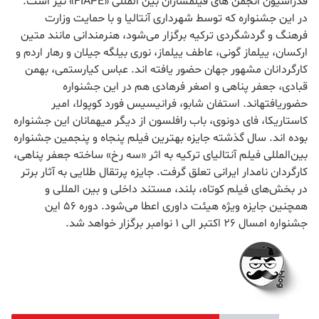
فدراسیون انجمن های فیلمسازان بین المللی «FIAPE» نیز است.
در این جشنواره که توسط شهرداری آنتالیا و با حمایت وزارت
فرهنگ و گردشگردی ترکیه برگزار می‌شود، هنرمندانی مانند متین
ارکسان، ییلماز گونی، عاطف ییلماز، نوری بیلگه جیلان و رهار اردم و
کارگردانان مشهور جهان حضور یافته اند. عباس کیارستمی، بهمن
قبادی، جعفر پناهی و اصغر فرهادی هم در این جشنواره
حضوریافتهاند. استفان شابو، فرانیسیس فورد کوپولا، امیر
کاستاریکا، فای دونوی، باب رافلسون از دیگر میهمانان این جشنواره
بوده اند. سال گذشته جایزه بهترین فیلم پنجاه و پنجمین جشنواره
بین‌المللی فیلم آنتالیای ترکیه به اثر «سه رخ» ساخته جعفر پناهی،
کارگردان نامدار ایرانی تعلق گرفت. جایزه پرتقال طلایی به آثار برتر
در بخش‌های فیلم کوتاه، بلند، مستند داخلی و بین المللی و
همچنین جایزه ویژه هیئت داوری اعطا می‌شود. دوره 56 این
جشنواره امسال 26 اکتبر الی 1 نوامبر برگزار خواهد شد.