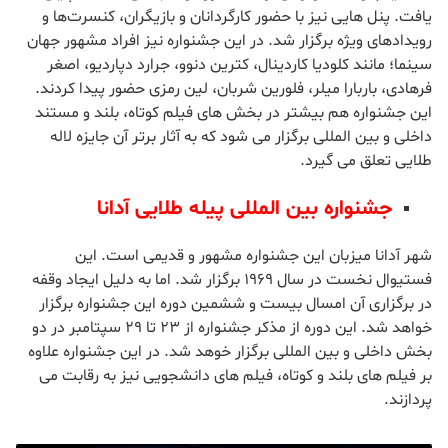
جشنواره بین‌المللی فیلم استانبول
این جشنواره توسط بنیاد «فرهنگ و هنر استانبول» و با حمایت
وزارت فرهنگ و گردشگری از سال 1982 تاکنون برگزار شده و تاکنون
5759 اثر از 110 کشور به 4 میلیون و 241 هزار بیننده ارایه کرده
است. سی هشتمین دوره این جشنواره نیز آوریل امسال با اکران
186 فیلم از 187 کارگردان از 45 کشور در 19 بخش مختلف پایان
یافت. پنل هایی نیز با حضور کارگردانان و بازیگران، کنسرت‌ها و
رویدادهای ویژه برگزار شد. در این جشنواره نیز افراد مشهور جهان
سینما؛ مانند کلودیا کاردینال، کترین دنوو، جرارد دپاردیو، اصغر
فرهادی، باربارا میلر، فلورین شربان، لین رمزی حضور پیدا کردند.
این جشنواره هم بیشتر در بخش های فیلم کوتاه، بلند و مستند
داخلی و بین المللی برگزار می شود که به آثار برتر آن جایزه لاله
طلایی تعلق می گیرد.
جشنواره بین المللی پیله طلایی آدانا
شهر آدانا میزبان این جشنواره مشهور و قدیمی است. این
فستیوال نخست در سال 1969 برگزار شد. اما به دلیل ایجاد وقفه