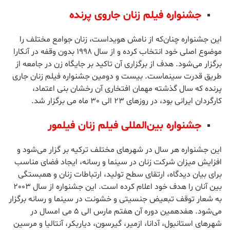
آنکارا ادامه دارد. این فستیول جشنواره همانند سایر جشنواره های
بین المللی ترکیه مورذ توجه فیلمسازان کشورهای مختلف به ویژه
ایران قرار دارد. سال گذشته فیلم «رونا مادر عظیم» از جمشید
محمودی در این جشنواره به نمایش درآمد. بیست و پنجمین
جشنواره گزیجی با حمایت وزارت فرهنگ و گردشگری ترکیه بین
روزهای 29 نوامبر الی 13 دسامبر امسال برگزار خواهد شد.
جشنواره فیلم زنان جاروی پرنده
این جشنواره چنان‌که از نامش هویداست، زنان جوامع مختلف را
موضوع اصلی خود انتخاب کرده و از سال 1998 بدون وقفه در آنکارا
برگزار می‌شود. هدف از برگزاری آن تاکید بر جایگاه زن در جامعه از
طریق قدرت سینماست. بیست و دومین جشنواره فیلم زنان جاری
پرنده که سال گذشته مهمان افتخاری آن رخشان بنی اعتماد،
کارگردان ایرانی بود، در روزهای 23 الی 30 ماه می برگزار شد.
جشنواره بین‌المللی فیلم زنان فیلمور