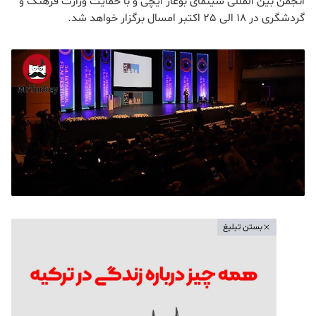
این جشنواره تنها 6 دوره برگزار شده است. با این وجود، یکی از
معتبرترین جشنواره‌ها از لحاظ میزان شرکت‌کنندگان است. سال
گذشته 88 اثر از 41 کشور در بخش‌های مختلف این جشنواره اکران
شد. پیمان معادی با فیلم «بمب؛ یک عاشقانه» جایزه بهترین
کارگردانی را از آن خود کرد. هفتمین دوره این جشنواره از سوی
انجمن بین المللی سینمای بوغاز ایچی و با حمایت وزارت فرهنگ و
گردشگری در 18 الی 25 اکتبر امسال برگزار خواهد شد.