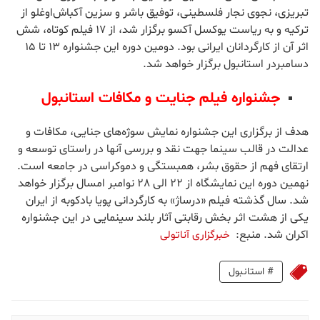
جشنواره بین‌المللی فیلم دوستی
این جشنواره فلیم کوتاه پارسال برای نخستین بار در استانبول و با
حضور گسترده فیلمسازان خارجی برگزار شد. واژه دوستی با توجه به
شرایط کنونی جهان کانون اصلی این جشنواره و دارای سه بخش
اصلی است. سال گذشته 789 اثر از 76 کشور خواهان حضور در آن
شدند. بخش اصلی نخستین دوره این جشنواره به داوری کمال
تبریزی، نجوی نجار فلسطینی، توفیق باشر و سزین آکباش‌اوغلو از
ترکیه و به ریاست یوکسل آکسو برگزار شد، از 17 فیلم کوتاه، شش
اثر آن از کارگردانان ایرانی بود. دومین دوره این جشنواره 13 تا 15
دسامبردر استانبول برگزار خواهد شد.
جشنواره فیلم جنایت و مکافات استانبول
هدف از برگزاری این جشنواره نمایش سوژه‌های جنایی، مکافات و
عدالت در قالب سینما جهت نقد و بررسی آنها در راستای توسعه و
ارتقای فهم از حقوق بشر، همبستگی و دموکراسی در جامعه است.
نهمین دوره این نمایشگاه از 22 الی 28 نوامبر امسال برگزار خواهد
شد. سال گذشته فیلم «درساژ» به کارگردانی پویا بادکوبه از ایران