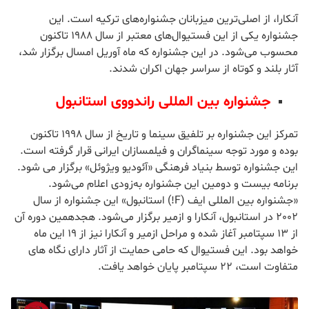
پوران درخشنده با فیلم «هیس! دخترها فریاد نمی‌زنند» نیز سال
گذشته در این جشنواره شرکت کرد. نهمین دوره این جشنواره که
خبرگزاری آناتولی نیز یکی از حامیان است، نوامبر 2019 آغاز خواهد
شد.
جشنواره فیلم آنکارا
آنکارا، از اصلی‌ترین میزبانان جشنواره‌های ترکیه است. این
جشنواره یکی از این فستیوال‌های معتبر از سال 1988 تاکنون
محسوب می‌شود. در این جشنواره که ماه آوریل امسال برگزار شد،
آثار بلند و کوتاه از سراسر جهان اکران شدند.
جشنواره بین المللی راندووی استانبول
تمرکز این جشنواره بر تلفیق سینما و تاریخ از سال 1998 تاکنون
بوده و مورد توجه سینماگران و فیلمسازان ایرانی قرار گرفته است.
این جشنواره توسط بنیاد فرهنگی «آئودیو ویژوئل» برگزار می شود.
برنامه بیست و دومین این جشنواره به‌زودی اعلام می‌شود.