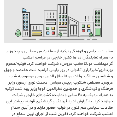
مقامات سیاسی و فرهنگی ترکیه از جمله رئیس مجلس و چند وزیر
به همراه نمایندگان ده ها کشور خارجی در مراسم امشب
گرامیداشت مولانا «شب عروس» شرکت خواهند کرد. قونیه/محرم
پورباقری/خبرگزاری آناتولی در روز پایانی گرامیداشت هفتصد و چهل
و ششمین سالگرد وفات مولانا جلال الدین رومی موسوم به شب
عروس٬ مصطفی شنتوپ رییس مجلس٬‌ محمت نوری ارسوی وزیر
فرهنگ و گردشگری و همچنین فخرالدین کوجا وزیر بهداشت ترکیه
به همراه نزدیک به 40 سفیر و نماینده کشورهای خارجی شرکت
خواهند کرد. به گزارش اداره فرهنگ و گردشگری قونیه، بیشتر این
مقامات سیاسی هم‌اکنون در قونیه حضور دارند و در آیین سماع
امشب شرکت خواهند کرد. آخرین شب از اجرای آيین سماع در