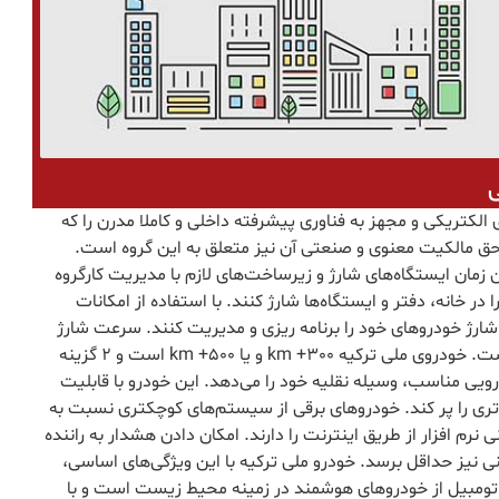
ی
کتریکی و مجهز به فناوری پیشرفته داخلی و کاملا مدرن را که
حق مالکیت معنوی و صنعتی آن نیز متعلق به این گروه است.
سال 2022 آغاز خواهد شد. تا آن زمان ایستگاه‌های شارژ و زیرساخت‌های لازم با مدیریت کارگروه
در خانه، دفتر و ایستگاه‌ها شارژ کنند. با استفاده از امکانات
شارژ خودروهای خود را برنامه ریزی و مدیریت کنند. سرعت شارژ
بالای این خودرو در مدتی کوتاه نیز از دیگر ویژگی‌های آن است. خودروی ملی ترکیه 300+ km و یا 500+ km است و 2 گزینه
رویی مناسب، وسیله نقلیه خود را می‌دهد. این خودرو با قابلیت
ر کمتر از 30 دقیقه 80 درصد شارژ باتری را پر کند. خودروهای برقی از سیستم‌های کوچکتری نسبت به
نرم افزار از طریق اینترنت را دارند. امکان دادن هشدار به راننده
 نیز حداقل برسد. خودرو ملی ترکیه با این ویژگی‌های اساسی،
اتومبیل از خودروهای هوشمند در زمینه محیط زیست است و با