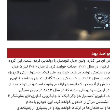
واهد بود
ل 18 ماهی که از زمان تاسیس آن می گذرد اولین مدل اتومبیل را رونمایی کرده است. این گروه
کارخانه خود را در منطقه مارمارای، قلب صنعت خودروسازی ترکیه، در سال 2020 احداث خواهد کرد. تا سال 2030 نیز 5 مدل
 و صنعتی تولید می‌کند. خودروی ملی ترکیه به‌عنوان یکی از پروژه
های استراتژیک، بخشی از اهداف وزارت صنایع و فناوری ترکیه در سال 2023 است و یکی از پیشگامان تحول هدفمند فناوری
یش از آنچه در یک اتومبیل ارائه می‌شود، است و می‌تواند بعد از
خانه ها و اماکن کاری، به سومین فضای زندگی تبدیل شود. در اولین خودرو ملی ترکیه که در سال 2023 در جهان معرفی
می‌شود تکنولوژی "دستیار هولوگرافیک" استفاده خواهد شد. فناوری "دستیار هولوگرافیک" با جایگزینی فناوری‌های نمایشگر 2
 نشستن در آن را متحول خواهد کرد. این خودرو با تمام
 ساختمان‌ها در ارتباط خواهد بود و در بسیاری از زمینه‌های