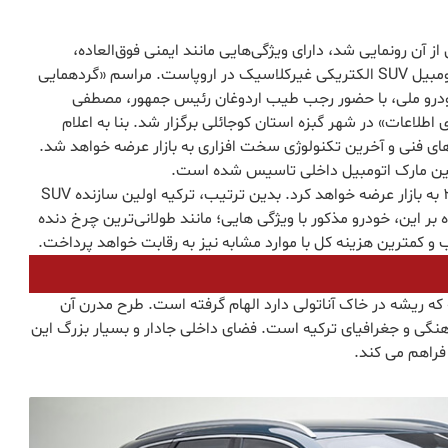
 آن رونمایی شد، دارای ویژگی‌هایی مانند ایمنی فوق‌العاده،
استفاده از انرژی برق، سازگار با محیط‌زیست و نخستین اتومبیل SUV الکتریکی غیرکلاسیک در اروپاست. مراسم «گردهمایی
ز خودرو ملی، با حضور رجب طیب اردوغان رئیس جمهور، مصطفی
لاعات» در شهر گبزه استان کوجائلی برگزار شد. بنا به اعلام
ی‌های فنی و آخرین تکنولوژی سخت افزاری به بازار عرضه خواهد شد.
اولین مارک اتومبیل داخلی تاسیس شده است.
گروه مذکور همچنین نخستین مدل C-SUV را در سال 2022 به بازار عرضه خواهد کرد. بدین ترتیب، ترکیه اولین سازنده SUV
ر این، خودرو مذکور با ویژگی هایی؛ مانند طولانی‌ترین چرخ دنده
و کمترین هزینه کل با موارد مشابه نیز به رقابت خواهد پرداخت.
ه ریشه در خاک آناتولی دارد الهام گرفته است. طرح مدرن آن
هنگی و جغرافیای ترکیه است. فضای داخلی جادار و بسیار بزرگ این
فراهم می کند.