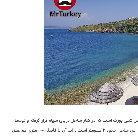
 شنی بورک است که در کنار ساحل دریای سیاه قرار گرفته و توسط
انجمن فارغ التحصیلان دانشگاه بوفوروس اداره می شود. طول این ساحل حدود 2 کیلومتر است و آب آن تا فاصله 100 متری کم عمق