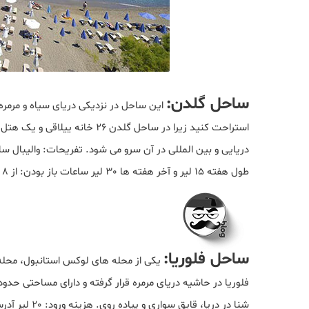
ساحل گلدن:
این ساحل در نزدیکی دریای سیاه و مرمره
استراحت کنید زیرا در ساحل گلدن
دریایی و بین المللی در آن سرو می شود. تفریحات: والیبال سا
طول هفته 15 لیر و آخر هفته ها 30 لیر ساعات باز بودن: از 8 صبح تا پاسی از شب آدرس: استانبول، قلعه روملی