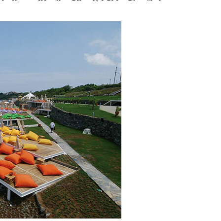
ساحل فلوریا:
یکی از محله های لوکس استانبول، محله 
شنا در دریا، قایق سواری و پیاده روی. هزینه ورود: 20 لیر آدرس: استانبول، فلوریا ترن ایستاسیونو کارسیسی