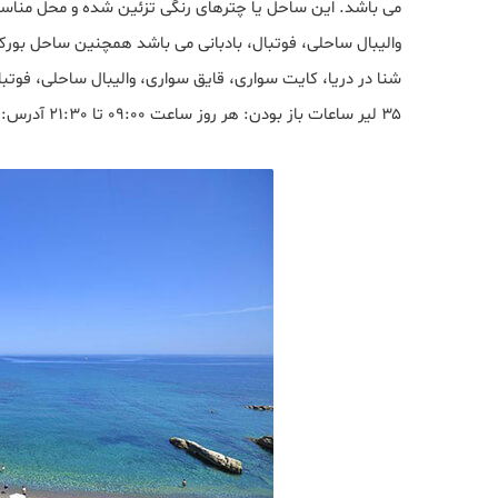
می باشد. این ساحل یا چترهای رنگی تزئین شده و محل مناسبی 
والیبال ساحلی، فوتبال، بادبانی می باشد همچنین ساحل بو
۳۵ لیر ساعات باز بودن: هر روز ساعت 09:00 تا 21:30 آدرس: استانبول، ساریر، ساریتپ کامپوسو، محله گوموشدره