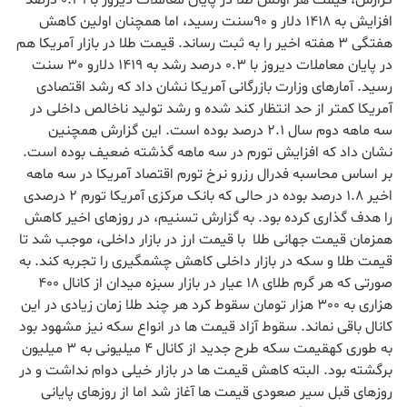
گزارش، قیمت هر اونس طلا در پایان معاملات دیروز با 0.31 درصد
افزایش به 1418 دلار و 90سنت رسید، اما همچنان اولین کاهش
هفتگی 3 هفته اخیر را به ثبت رساند. قیمت طلا در بازار آمریکا هم
در پایان معاملات دیروز با 0.3 درصد رشد به 1419 دلارو 30 سنت
رسید. آمارهای وزارت بازرگانی آمریکا نشان داد که رشد اقتصادی
آمریکا کمتر از حد انتظار کند شده و رشد تولید ناخالص داخلی در
سه ماهه دوم سال 2.1 درصد بوده است. این گزارش همچنین
نشان داد که افزایش تورم در سه ماهه گذشته ضعیف بوده است.
بر اساس محاسبه فدرال رزرو نرخ تورم اقتصاد آمریکا در سه ماهه
اخیر 1.8 درصد بوده در حالی که بانک مرکزی آمریکا تورم 2 درصدی
را هدف گذاری کرده بود. به گزارش تسنیم، در روزهای اخیر کاهش
همزمان قیمت جهانی طلا با قیمت ارز در بازار داخلی، موجب شد تا
قیمت طلا و سکه در بازار داخلی کاهش چشمگیری را تجربه کند. به
صورتی که هر گرم طلای 18 عیار در بازار سبزه میدان از کانال 400
هزاری به 300 هزار تومان سقوط کرد هر چند طلا زمان زیادی در این
کانال باقی نماند. سقوط آزاد قیمت ها در انواع سکه نیز مشهود بود
به طوری کهقیمت سکه طرح جدید از کانال 4 میلیونی به 3 میلیون
برگشته بود. البته کاهش قیمت ها در بازار خیلی دوام نداشت و در
روزهای قبل سیر صعودی قیمت ها آغاز شد اما از روزهای پایانی