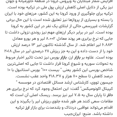
افزایش شمار مبتلایان به ویروس کرونا در منطقه خاورمیانه و جهان
نیز یکی از دلایل اصلی کاهش ارزش پول ملی در ترکیه بوده است.
ترکیه برای جلوگیری از ورود کرونا به این کشور، مرزهای خود با ایران
را بسته و بسیاری از پروازها نیز تعلیق شده است با این حال برخی
گزارشات غیررسمی حاکی از ابتلای یک نفر در این کشور به کرونا
بوده است. لیر در برابر دیگر ارزهای مهم نیز روندی نزولی داشت تا
جایی که نرخ برابری هر پوند معادل ۸.۰۰۲ لیر و هر یورو معادل
۶.۸۸۳ لیر اعلام شد. از سال گذشته تاکنون لیر ۱۳ درصد ارزش
خود را از دست داده و این به جز ریزش ۲۸ درصدی لیر در سال ۲۰۱۸
بوده است. علاوه بر
بازار
ارز،
بازار
بورس نیز تحت تاثیر اخبار مربوط
به تحولات سوریه و شیوع کرونا قرار داشت تا جایی که اصلی‌ترین
شاخص بورسی این کشور یعنی " بیست ۱۰۰" بورس استانبول با ۱۰
درصد کاهش تا سطح ۱۱۰ هزار و ۴۱۸.۳۷ واحد عقب نشست.
جیسون تووی، کارشناس ارشد مسائل اقتصادی در موسسه "
کپیتال اکونومیکس" گفت: این احتمال وجود کرد که نرخ برابری هر
دلار
تا پایان سال به ۷.۵ لیر نیز برسد. ریسک اصلی آن است که
مقامات سعی کنند هر طور شده جلوی ریزش لیر را بگیرند و این
اقدام می‌تواند عواقبی دردناک و بلندمدت برای بازار
ارز
ترکیه
داشته باشد. منبع: ایران‌جیب