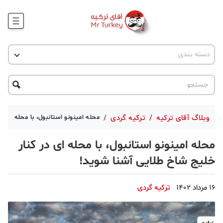
وبلاگ
اخبار ترکیه
دسته بندی
پروژه ها
جاذبه گردشگری
پروژه ها
ترکیه گردی
تحصیل در ترکیه
درخواست مشاوره
ترکیه گردی
وبلاگ آقای ترکیه
/
ترکیه گردی
/
محله امینونو استانبول، با محله ای د
جاذبه گردشگری
محله امینونو استانبول، با محله ای در کنار
حقوقی
خلیج شاخ طلایی آشنا شوید!
دانستنی
16 مرداد 1402
ترکیه گردی
دکوراسیون
قبرس