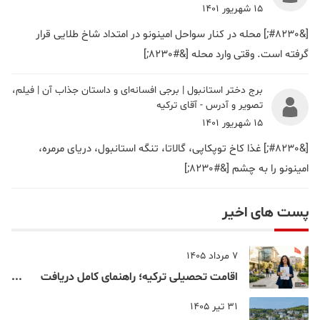
15 شهریور 1401
[&#8230;] محله در کنار سواحل امینونو در امتداد شاخ طلایی قرار
گرفته است. وقتی وارد محله [&#8230;]
برج دختر استانبول | برجی افسانه‌ای و داستان جذاب آن | فیلم،
تصویر و آدرس - آقای ترکیه
15 شهریور 1401
[&#8230;] غذا کاخ توپکاپی، گالاتا، تنگه استانبول، دریای مرمره،
امینونو را به چشم [&#8230;]
پست های اخیر
7 مرداد 1405
اقامت تحصیلی ترکیه؛ راهنمای کامل دریافت
اقامت دانشجویی ترکیه در سال ۲۰۲۶
31 تیر 1405