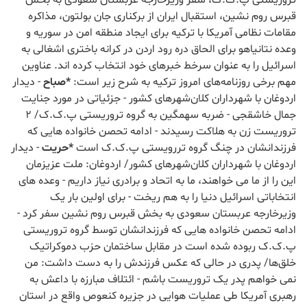
تروریستی پ.ک.ک، سفر وزیرخارجه عربستان سعودی به بخش
قبرس روم نشین، استقبال ایران از برکناری جان بولتون، مذاکره
مقامات نظامی آمریکا با ترکیه برای ایجاد منطقه امن در سوریه و
وعده نتانیاهو برای الحاق دره رود اردن در کرانه باختری اشغالی به
اسرائیل را به‌‌‌ عنوان سرخط خبرهای خود انتخاب کرده اند. عناوین
مهم برخی روزنامه‌های امروز ترکیه به شرح زیر است:
*صباح
- دیدار
اردوغان با شهرداران کلان‌شهرهای کشور - جزئیاتی در مورد جنایت
جمال خاشقجی - ضربه سهمگین به گروه تروریستی پ.ک.ک/ 2
تروریست زن به هلاکت رسیدند - ادامه تحصن خانواده هایی که
فرزندانشان در چنگ گروه تررویستی پ.ک.ک است
*حریت
- دیدار
اردوغان با شهرداران کلان‌شهرهای کشور/ اردوغان: ملت عزیزمان
این را از ما می خواهند، ما به اتحاد و برادری نیاز داریم - وعده های
انتخاباتی اسرائیل دنیا را به هم ریخت - برای اولین بار یک
وزیرخارجه عربستان سعودی به بخش قبرس روم نشین سفر کرد -
ادامه تحصن خانواده هایی که فرزندانشان توسط گروه تروریستی
پ.ک.ک ربوده شده است در مقابل ساختمان حزب دموکراتیک
خلق‌ها/ پدری در حالی که عکس فرزندش را به دست داشت: من
نمی خواهم پدر یک تروریست باشم - ائتلاف مبارزه با داعش به
رهبری آمریکا طی عملیات هوایی در جزیره کنعوص واقع در استان