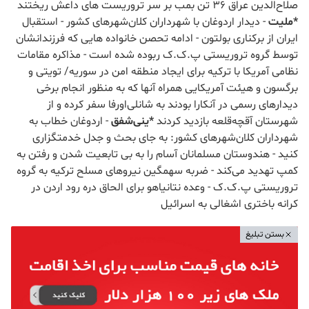
صلاح‌الدین عراق 36 تن بمب بر سر تروریست های داعش ریختند
*ملیت
- دیدار اردوغان با شهرداران کلان‌شهرهای کشور - استقبال
ایران از برکناری بولتون - ادامه تحصن خانواده هایی که فرزندانشان
توسط گروه تروریستی پ.ک.ک ربوده شده است - مذاکره مقامات
نظامی آمریکا با ترکیه برای ایجاد منطقه امن در سوریه/ تویتی و
برگسون و هیئت‌ آمریکایی همراه آنها که به منظور انجام برخی
دیدارهای رسمی در آنکارا بودند به شانلی‌اورفا سفر کرده و از
شهرستان آقچه‌قلعه بازدید کردند
*ینی‌شفق
- اردوغان خطاب به
شهرداران کلان‌شهرهای کشور: به جای بحث و جدل خدمتگزاری
کنید - هندوستان مسلمانان آسام را به بی تابعیت شدن و رفتن به
کمپ تهدید می‌کند - ضربه سهمگین نیروهای مسلح ترکیه به گروه
تروریستی پ.ک.ک - وعده نتانیاهو برای الحاق دره رود اردن در
کرانه باختری اشغالی به اسرائیل
بستن تبلیغ