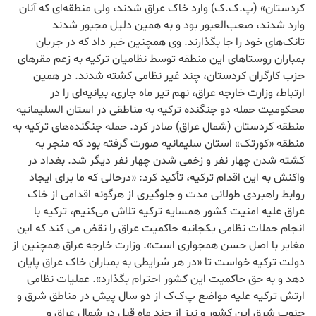
کردستان» (پ.ک.ک) وارد خاک عراق شدند، ولی منطقه‌ای که آنان
وارد شدند، صعب‌العبور بود و به همین دلیل مجبور شدند
تانک‌های خود را جا بگذارند. وی همچنین خبر داد که در جریان
بمباران روستاهای این منطقه توسط نظامیان ترکیه به زعم مقرهای
حزب کارگران کردستان، چند غیر نظامی کشته شدند. در همین
ارتباط، وزارت خارجه عراق، نهم تیر ماه جاری، بیانیه‌ای را در
محکومیت حمله دو جنگنده‌ ترکیه به مناطقی در استان السلیمانیه
منطقه کردستان (شمال عراق) صادر کرد. حمله جنگنده‌های ترکیه به
منطقه «کورتک» استان سلیمانیه صورت گرفته بود که منجر به
کشته شدن چهار نفر و زخمی شدن چهار نفر دیگر شد. بغداد در
واکنش به این اقدام ترکیه، تأکید کرد: «درحالی که ما برای ایجاد
روابط راهبردی طولانی مدت و جلوگیری از هرگونه اقدامی از خاک
عراق علیه امنیت کشور همسایه ترکیه تلاش می‌کنیم، ترکیه با
انجام حملات نظامی یکجانبه حاکمیت عراق را نقض می کند که این
مغایر با اصل حسن همجواری است». وزارت خارجه عراق همچنین از
دولت ترکیه خواست تا «در هر شرایطی به بمباران خاک عراق پایان
دهد و به حق حاکمیت این کشور احترام بگذارد». عملیات نظامی
ارتش ترکیه علیه مواضع پ‌ک‌ک از دو سال پیش در مناطق شرق و
جنوب شرق این کشور و نیز از چند ماه قبل در شمال عراق و