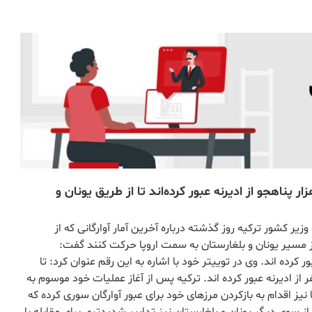
 کشور ترکیه اعلام کرد که تا یکشنبه شب ۱۰۰ هزار پناهجو از ادیرنه عبور کرده‌اند تا از طریق یونان و
یر کشور ترکیه روز گذشته درباره آخرین آمار آوارگانی که از
 مسیر یونان و بلغارستان به سمت اروپا حرکت کنند گفت:
 نفر از این منطقه عبور کرده اند. وی در توییتر خود با اشاره به این رقم عنوان کرد: تا
 19:40 امشب(شنبه شب) بیش از 100 هزار و 577 نفر از ادیرنه عبور کرده اند. ترکیه پس از آغاز عملیات خود موسوم به
نیز اقدام به بازکردن مرزهای خود برای عبور آوارگان سوری کرده که