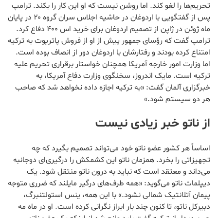
تحریم‌ها را لغو کند. اما روشن نیست که او این کار را بکند. ترامپ
پس از گفتگویی با اردوغان در حاشیه اجلاس سران گروه ۲۰ در پایان
ماه ژوئن در ژاپن از تصمیم اردوغان برای خرید اس ۴۰۰ دفاع کرد.
ترامپ گفت که رؤسای جمهور پیش از او از فروش پاتریوت به ترکیه
امتناع کرده بودند و رفتارشان با اردوغان دور از انصاف بوده است.
اما وزارت امور خارجه آمریکا همچنان خواستار برقراری تحریم علیه
ترکیه است. مایک اندروز، سخنگوی وزارت دفاع آمریکا، به
خبرگزاری آلمان گفت: «به ترکیه اجازه داده نخواهد شد که صاحب
هر دو سیستم شود.»
از ناتو خبر زیادی نیست
اساساً هر کشور عضو ناتو خود می‌تواند تصمیم بگیرد که چه
تجهیزاتی را بخرد. همزمان ناتو این کشمکش را درگیری‌ای دوجانبه
می‌داند و معتقد است که نباید به درون ناتو منتقل شود. یک
دیپلمات ناتو می‌گوید: «همه طرف‌های درگیر مایلند که ضرری متوجه
پیمان آتلانتیک شمالی نشود.» با این همه، ینس استولتنبرگ،
دبیرکل ناتو، تا کنون چند بار ابراز نگرانی کرده است. او در ماه مه