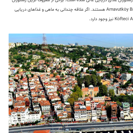
ی رستوران غذای دریایی عالی شده است. برخی از معروف ترین رستوران
های دریایی Sur Balık ، Adem Baba ، Hayri Balık و Arnavutköy Balıkçısı هستند. اگر علاقه چندانی به ماهی و غذاهای دریایی