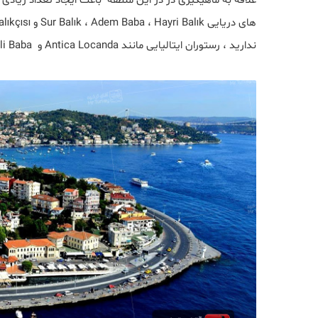
علاقه به ماهیگیری در در این منطقه باعث ایجاد تعداد زیاد
ندارید ، رستوران ایتالیایی مانند Antica Locanda و Köfteci Ali Baba نیز وجود دارد.