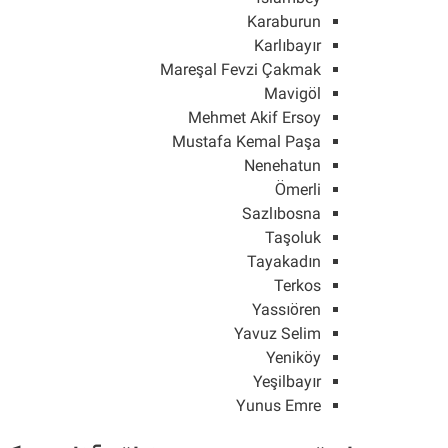
Karaburun
Karlıbayır
Mareşal Fevzi Çakmak
Mavigöl
Mehmet Akif Ersoy
Mustafa Kemal Paşa
Nenehatun
Ömerli
Sazlıbosna
Taşoluk
Tayakadın
Terkos
Yassıören
Yavuz Selim
Yeniköy
Yeşilbayır
Yunus Emre