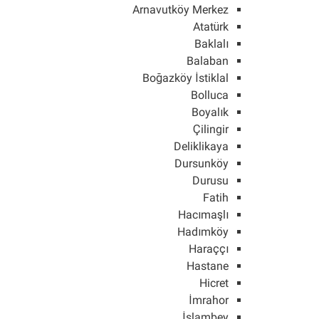
Arnavutköy Merkez
Atatürk
Baklalı
Balaban
Boğazköy İstiklal
Bolluca
Boyalık
Çilingir
Deliklikaya
Dursunköy
Durusu
Fatih
Hacımaşlı
Hadımköy
Haraççı
Hastane
Hicret
İmrahor
İslambey