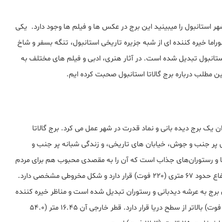
هر استانبول را میبینید این برج در عکس ها و فیلم ها وجود دارد. یکی
اما خیره کننده ای از شبه جزیره تاریخی استانبول، تنگه بسفر و شاخ
 استانبول تبدیل شده است. در آثار هنری، ادبی و فیلم های مختلف به
 مطلب درباره برج گالاتا استانبول صحبت کرده ایم.
ن یک برج دیده بانی و نماد قدرت در شهر عمل می کرد. برج گالاتا
ی پر جنب و جوش، خیابان های تاریخی، و زندگی شبانه پر جنب و
ها و رستوران‌های جذاب است که آن را به مقصدی محبوب هم برای مردم
محلی و هم برای گردشگران تبدیل کرده است. برج گالاتا در ارتفاع حدود 67 متری (220 فوت) قرار دارد و شکل مخروطی مشخصی دارد.
رج به عرشه دیدبانی و رستوران تبدیل شده است و مناظر خیره کننده
ای را برای بازدیدکنندگان فراهم می کند. این برج 61 متر (200 فوت) بالاتر از سطح دریا قرار دارد. قطر خارجی آن 16.45 متر (54.0