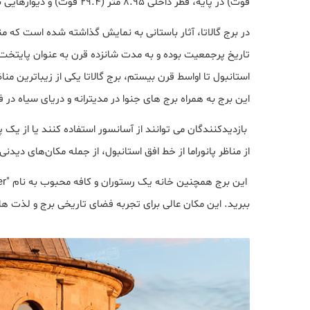
فوت) در پایه، قطر داخلی 8.95 متر (29.4 فوت) و دیوارهایی با ضخامت 3.75 متر (12.3 فوت) است.
در برج گالاتا، آثار باستانی به نمایش گذاشته شده است که م
تاریخ پرجمعیت بوده و به مدت شانزده قرن به عنوان پایتخت 
استانبول تا اواسط قرن بیستم، برج گالاتا یکی از زیباترین مناظر
این برج به همراه برج های جنوا در مدیترانه و دریای سیاه در 
بازدیدکنندگان می توانند از آسانسور استفاده کنند یا از یک پله
از مناظر پانوراما از خط افق استانبول، از جمله مکان‌های دید
ببرید. این مکان عالی برای تجربه فضای تاریخی برج و لذت 