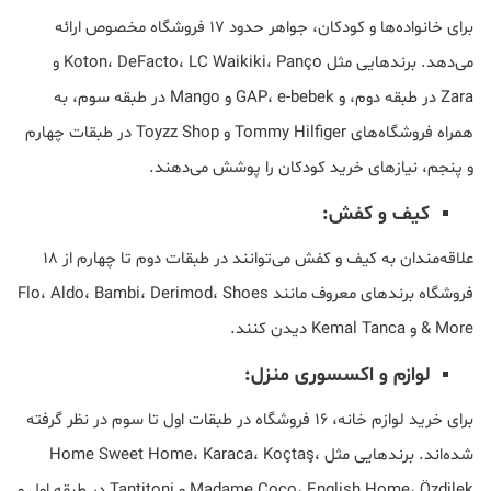
برای خانواده‌ها و کودکان، جواهر حدود ۱۷ فروشگاه مخصوص ارائه
می‌دهد. برندهایی مثل Koton، DeFacto، LC Waikiki، Panço و
Zara در طبقه دوم، و GAP، e-bebek و Mango در طبقه سوم، به
همراه فروشگاه‌های Tommy Hilfiger و Toyzz Shop در طبقات چهارم
و پنجم، نیازهای خرید کودکان را پوشش می‌دهند.
کیف و کفش:
علاقه‌مندان به کیف و کفش می‌توانند در طبقات دوم تا چهارم از ۱۸
فروشگاه برندهای معروف مانند Flo، Aldo، Bambi، Derimod، Shoes
& More و Kemal Tanca دیدن کنند.
لوازم و اکسسوری منزل:
برای خرید لوازم خانه، ۱۶ فروشگاه در طبقات اول تا سوم در نظر گرفته
شده‌اند. برندهایی مثل Home Sweet Home، Karaca، Koçtaş،
Madame Coco، English Home، Özdilek و Tantitoni در طبقه اول و