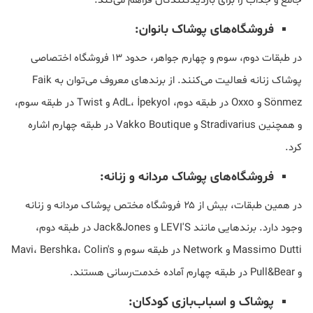
جامع و جذاب را برای بازدیدکنندگان فراهم می‌کند.
فروشگاه‌های پوشاک بانوان:
در طبقات دوم، سوم و چهارم جواهر، حدود ۱۳ فروشگاه اختصاصی
پوشاک زنانه فعالیت می‌کنند. از برندهای معروف می‌توان به Faik
Sönmez و Oxxo در طبقه دوم، AdL، İpekyol و Twist در طبقه سوم،
و همچنین Stradivarius و Vakko Boutique در طبقه چهارم اشاره
کرد.
فروشگاه‌های پوشاک مردانه و زنانه:
در همین طبقات، بیش از ۲۵ فروشگاه مختص پوشاک مردانه و زنانه
وجود دارد. برندهایی مانند LEVI'S و Jack&Jones در طبقه دوم،
Massimo Dutti و Network در طبقه سوم و Mavi، Bershka، Colin's
و Pull&Bear در طبقه چهارم آماده خدمت‌رسانی هستند.
پوشاک و اسباب‌بازی کودکان: