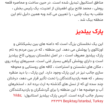
مناطق استانبول تبدیل شده است. در حین ساخت و محاصره قلعه
روملی ، محمد فاتح برای اطمینان از امنیت، یک رئیس بخش ،
ملقب به ببک چلبی ، را تعیین می کند وبه همین دلیل نام این
منطقه ببک شد .
پارک ییلدیز
این یک نخلستان بزرگ است که دامنه های بین بشیکتاش و
اورتاکوی را پوشش می دهد. این منطقه ، که در بین مردم به نام
پارک ییلدوز معروف است ، در اصل نخلستان بیرونی کاخ ییلدیز
است و دارای پوشش گیاهی بسیار غنی است. مسیرهای پیاده روی
، مکان های نشستن و استراحت ، کافه های روستایی و محوطه
سازی جالب نیز در این پارک وجود دارد. این پارک ، با دید منظره
بسفر ، که همه بازدیدکنندگان را تحت تأثیر قرار می دهد، درختان
چند سده ای که از نسل های گذشته به ارث برده اند ، استخرهای
آب و حوضچه ها ؛ این منطقه را برای گردشگران و بازدیدکنندگان
بسیار جالب کرده است. آدرس پارک ییلدیز استانبول:
Yıldız,
34349 Beşiktaş/İstanbul, Turkey