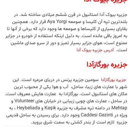
جزیره بیوک آدا استانبول در قرن ششم میلادی ساخته شد. در
بلندترین تپه آن کلیسا و صومعه Aya Yorgi قرار دارد. همچنین
بقایای بسیاری از کلیساها و صومعه ها وجود دارد که برخی از آنها تا
به امروز باقی مانده است. به دلیل اینکه استفاده از خودرو در جزایر
ممنوع است، هوای جزایر بسیار تمیز و دور از سرو صدای ماشین
است.
آدرس جزیره بیوک آدا
جزیره بورگازآدا
سومین جزیره پرنس در دریای مرمره است. این
جزیره بورگازآدا
شهر با عمارت های زیبا، ساحل، آب و هوا یکی از محبوب ترین
مکان های استانبول است. بورگازادا به عمارت هایش معروف است.
در ساحل ، عمارت های چوبی زیبایی در خیابان های Volunteer و
Mehtap در دامنه تپه مشرف به جزیره Kaşık و Heybeliada ، به
ویژه در Caddesi Gezinti وجود دارد. برای رسیدن به ساحل قدیمی
جزیره لازم است از بندر کشتی به سمت شرق بروید.