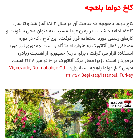
کاخ دولما باهچه
کاخ دولما باهچچه که ساخت آن در سال ۱۸۴۲ آغاز شد و تا سال
۱۸۵۳ ادامه داشت ، در زمان عبدالمسیت به عنوان محل سکونت و
کارهای رسمی مورد استفاده قرار گرفت. این کاخ ، که در دوره
مصطفی کمال آتاتورک به عنوان اقامتگاه ریاست جمهوری نیز مورد
استفاده قرار می گرفت ، برای تاریخ جمهوری از اهمیت زیادی
برخوردار است ، زیرا محل مرگ آتاتورک در ۱۰ نوامبر ۱۹۳۸ است.
آدرس کاخ دولما باهچه استانبول:
Vişnezade, Dolmabahçe Cd.,
34357 Beşiktaş/İstanbul, Turkey