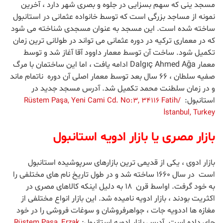
مسجد ینی که سهم بسزایی در جلوه و بصری شهر دارد ، آخرین
نمونه از مساجد بزرگی است که توسط خانواده عثمانی در استانبول
ساخته شده است. این مسجد به عنوان مسجدی شناخته می شود
که در معماری ترکیه در دوره عثمانی می تواند در طولانی ترین زمان
تکمیل شود. ساخت آن توسط معمار داوود آقا آغاز شد و توسط
معمار Dalgıç Ahmed Ağa ادامه یافت ، اما این ساختمان با مرگ
صفیه سلطان ، ۶۶ سال بعد توسط معمار اصلی آن دوره ناتمام ماند
و در زمان سلطنت محمد تکمیل شد. آدرس مسجد جدید در
استانبول:
Rüstem Paşa, Yeni Cami Cd. No:3, 34116 Fatih/
İstanbul, Turkey
بازار مصری یا بازار ادویه استانبول
بازار ادوی ، یکی از قدیمی ترین بازارهای سرپوشیده استانبول
است در سال ۱۶۶۰ ساخته شد و در طول تاریخ نام های مختلفی را
به خود گرفت. اواسط قرن ۱۸ به دلیل اینکه کالاهای مصری در
اکثریت بودند ، بازار ادویه نامیده شد. این بازار انواع مختلفی از
مغازه ها اددویه جات ، جواهرفروشان و سوغات فروشی را در خود
جای داده است. آدرس بازار ادویه استانبول:
Rüstem Paşa, Erzak