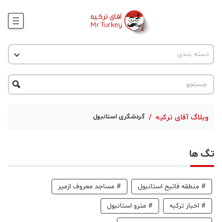
وبلاگ
اخبار ترکیه
دسته بندی
پروژه ها
جاذبه گردشگری
پروژه ها
ترکیه گردی
تحصیل در ترکیه
درخواست مشاوره
ترکیه گردی
وبلاگ آقای ترکیه
/
گردشگری استانبول
جاذبه گردشگری
تگ ها
حقوقی
دانستنی
#
منطقه فاتیح استانبول
#
مساجد معروف ازمیر
دکوراسیون
#
اخبار ترکبه
#
مترو استانبول
قبرس