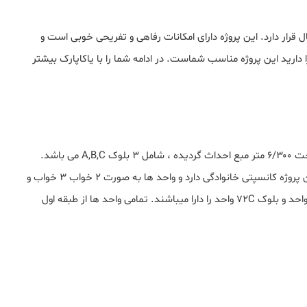
 قرار دارد. این پروژه دارای امکانات رفاهی و تفریحی خوبی است و
 دارید این پروژه مناسب شماست. در ادامه شما را با یاکاپارک بیشتر
این پرژه در منطقه کارتال در محله یاکاجیک در زمینی به مساحت ۶/۳۰۰ متر مبع احداث گردیده ، شامل ۳ بلوک A,B,C می باشد.
بلوک AوB شامل ۱۲ طبقه و بلوک C شامل ۱۶ طبقه میباشد این پروژه کانسپتی خانوادگی دارد و واحد ها به صورت ۲ خواب ۳ خواب و
۵ خواب ودوبلکس میباشد. در مجموع بلوک AوB هرکدام ۴۷ واحد و بلوک ۷۲C واحد را دارا میباشند. تمامی واحد ها از طبقه اول