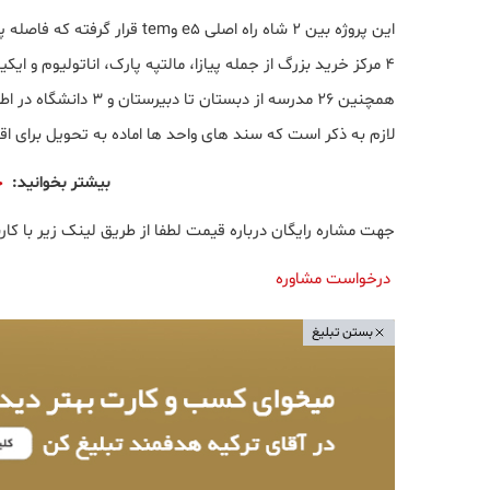
این پروژه بین ۲ شاه راه اصلی e5 وtem قرار گرفته که فاصله پروژه تا اتوبان ۲tem دقیقه و تا ایستگاه مترو ۵e5 دقیقه میباشد .
همچنین ۲۶ مدرسه از دبستان تا دبیرستان و ۳ دانشگاه در اطراف پروژه وجود دارد.
لازم به ذکر است که سند های واحد ها اماده به تحویل برای ا
بیشتر بخوانید:
خ
جهت مشاره رایگان درباره قیمت لطفا از طریق لینک زیر با کارش
درخواست مشاوره
بستن تبلیغ