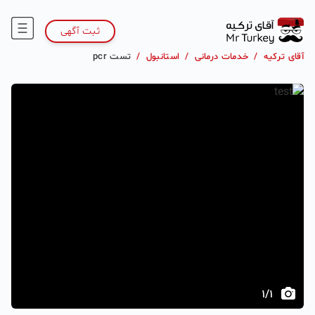
ثبت آگهی
آقای ترکیه
/
خدمات درمانی
/
استانبول
/
تست pcr
1
/
1