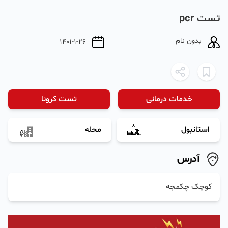
تست pcr
بدون نام
1401-1-26
خدمات درمانی
تست کرونا
استانبول
محله
آدرس
کوچک چکمجه