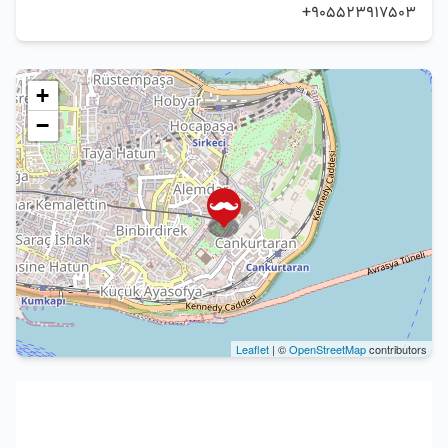
905523917503+
+
−
Leaflet
| ©
OpenStreetMap
contributors