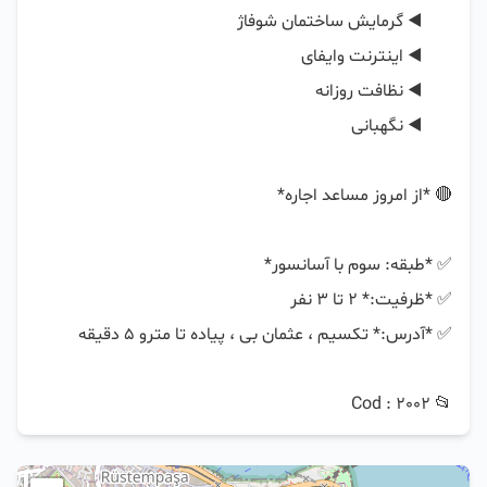
📂 Cod : 2002