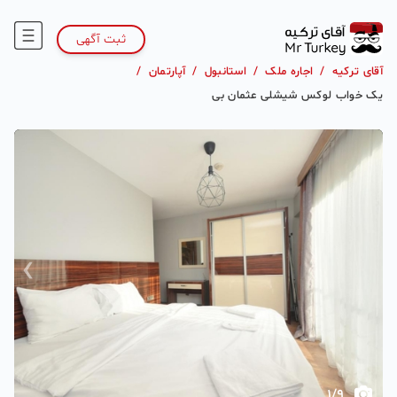
ثبت آگهی
آقای ترکیه
/
اجاره ملک
/
استانبول
/
آپارتمان
/
یک خواب لوکس شیشلی عثمان بی
›
‹
1
/
9