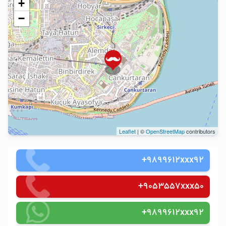
+
−
Leaflet
| ©
OpenStreetMap
contributors
+9899612xxx92
+9053557xxx50
+9899612xxx92