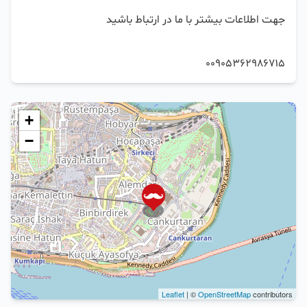
00905362986715
+
−
Leaflet
| ©
OpenStreetMap
contributors