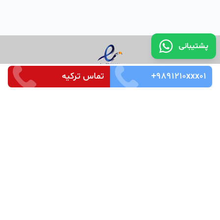
پشتیبانی
+9891210xxx01
تماس ترکیه
تماس با ما
قوانین و مقررات
سوالات متداول
Merkez Mah. Seçkin Sok. No:3 k_4 Ofis_87 Kağıthaneh /
İstanbul
Zip Code : 34485
Tel: +905526666266
©
کپی رایت تمامی حقوق مادی و معنوی این سرویس متعلق به
شرکت دانش بنیان ایده سازان میهن ویرا می باشد