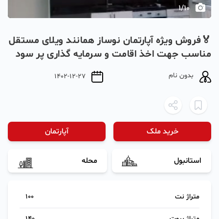
1
/
10
🏅فروش ویژه آپارتمان نوساز همانند ویلای مستقل
مناسب جهت اخذ اقامت و سرمایه گذاری پر سود
بدون نام
1402-12-27
خرید ملک
آپارتمان
استانبول
محله
متراژ نت
100
متراژ بروت
140