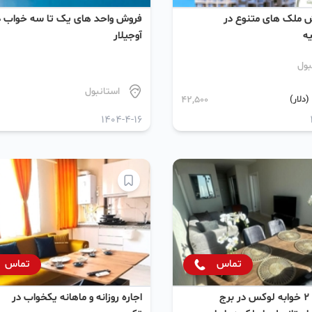
 ملک های متنوع در
فروش واحد های یک تا سه خواب د
ه
آوجیلار
بول
استانبول
دلار)
42,500
1404-4-16
تماس
تماس
تهاتر واحد 2 خوابه لوکس در برج
اجاره روزانه و ماهانه یکخواب در