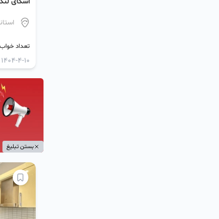
اسکای لند 
استان
تعداد خواب
1404-4-10
بستن تبلیغ