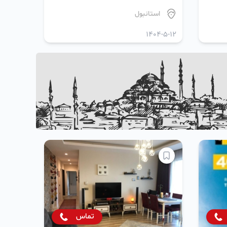
استانبول
1404-5-12
تماس