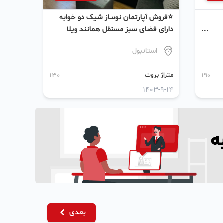
⭐فروش آپارتمان نوساز شیک دو خوابه
دارای فضای سبز مستقل همانند ویلا
استانبول
190
متراژ بروت
130
1403-9-14
بعدی