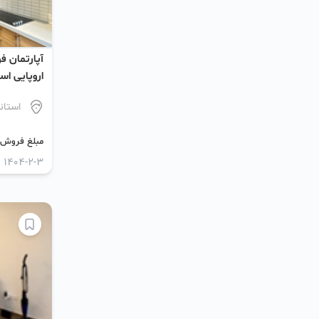
آپارتمان 
اروپایی اس
استان
مبلغ فروش (
1404-2-3