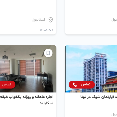
بول
استانبول
1405-5-1
تماس
تماس
آپارتمان شیک در نوتا
اسکایلند
بول