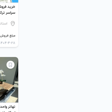
خرید فروش
سراسر ترکی
استان
مبلغ فروش (
1404-4-28