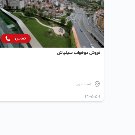
تماس
فروش دو‌خواب سینپاش
استانبول
1405-5-1