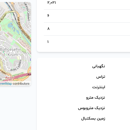
2,021
6
8
1
نگهبانی
تراس
reetMap
contributors
اینترنت
نزدیک مترو
نزدیک متروبوس
زمین بسکتبال