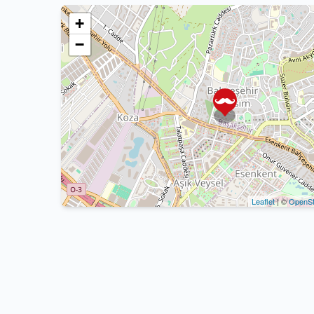
+
−
Leaflet
| ©
OpenSt