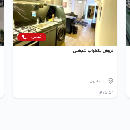
تماس
فروش یکخواب شیشلی
ف
س
استانبول
م
6
1405-5-1