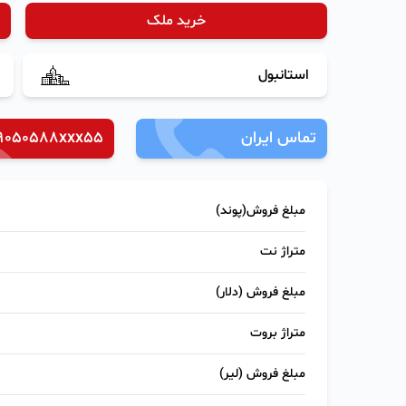
خرید ملک
استانبول
تماس ایران
9050588xxx55
مبلغ فروش(پوند)
متراژ نت
مبلغ فروش (دلار)
متراژ بروت
مبلغ فروش (لیر)