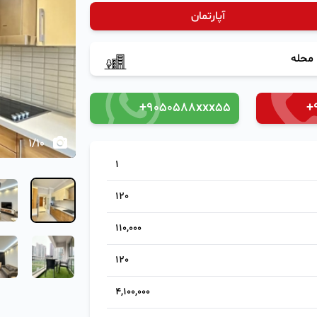
آپارتمان
‹
محله
+9050588xxx55
+
1
/
10
1
120
110,000
120
4,100,000