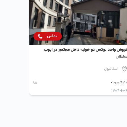
تماس
روش واحد لوکس دو خوابه داخل مجتمع در ایوب
لطان
استانبول
تراژ بروت
85
1404-10-