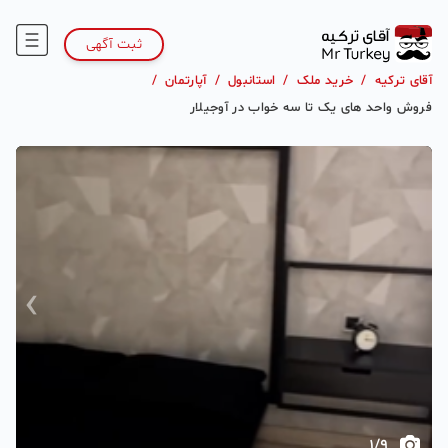
ثبت آگهی
آقای ترکیه
/
خرید ملک
/
استانبول
/
آپارتمان
/
فروش واحد های یک تا سه خواب در آوجیلار
›
‹
1
/
9