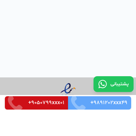
پشتیبانی
+9050799xxx01
+9891202xxx49
تماس با ما
قوانین و مقررات
سوالات متداول