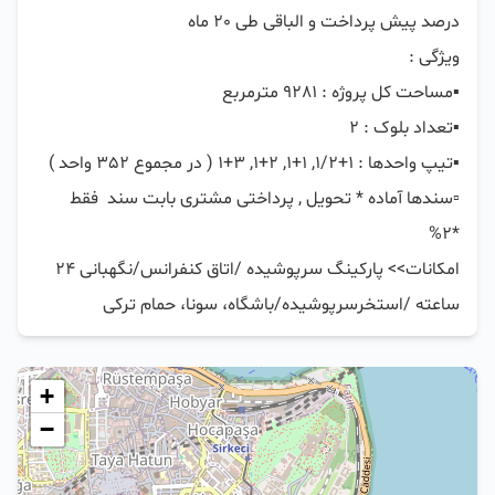
▫️سندها آماده * تحویل , پرداختی مشتری بابت سند  فقط  
امکانات>> پارکینگ سرپوشیده /اتاق کنفرانس/نگهبانی 24 
ساعته /استخرسرپوشیده/باشگاه، سونا، حمام ترکی
+
−