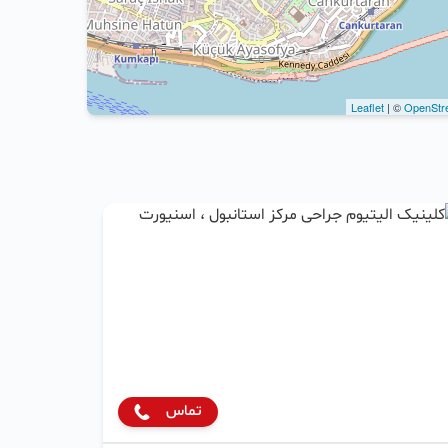
Leaflet
| ©
OpenStr
تماس