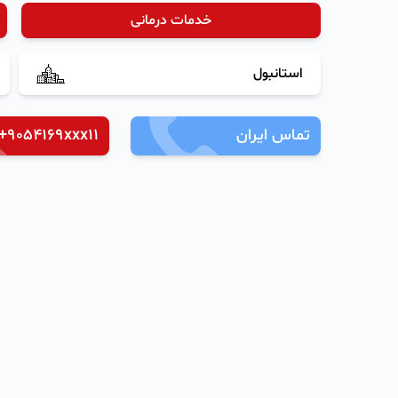
خدمات درمانی
استانبول
تماس ایران
+9054169xxx11