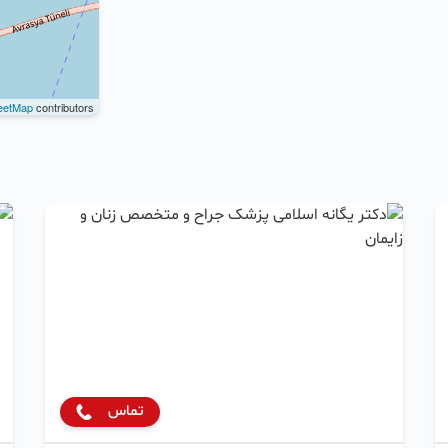
eetMap
contributors
تماس