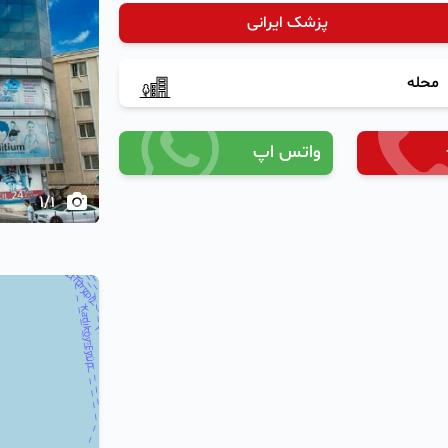
پزشک ایرانی
محله
واتس اپ
1
/
1