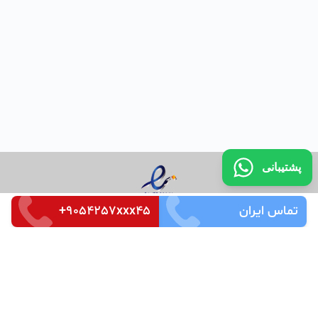
پشتیبانی
تماس ایران
+9054257xxx45
تماس با ما
قوانین و مقررات
سوالات متداول