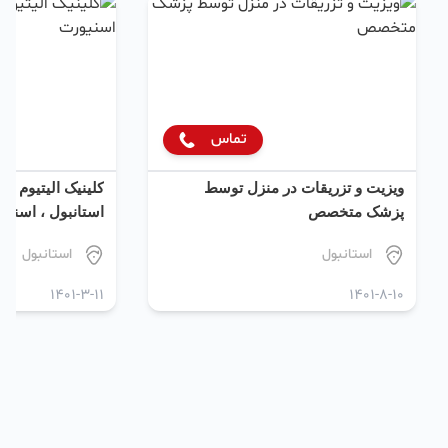
تماس
ویزیت و تزریقات در منزل توسط
کلینیک الیتیوم ج
پزشک متخصص
استانبول ، اسنیو
استانبول
استانبول
1401-3-11
1401-8-10