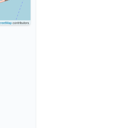
reetMap
contributors