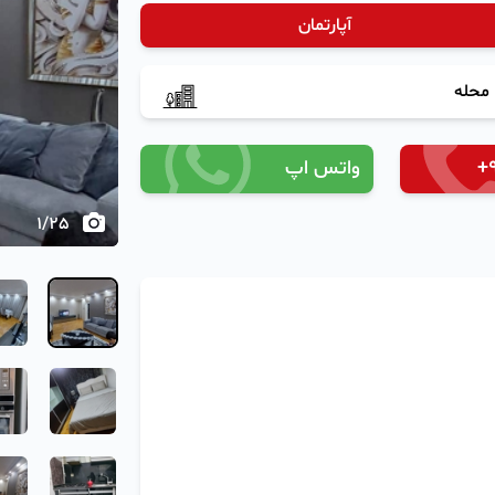
آپارتمان
‹
محله
+
واتس اپ
1
/
25