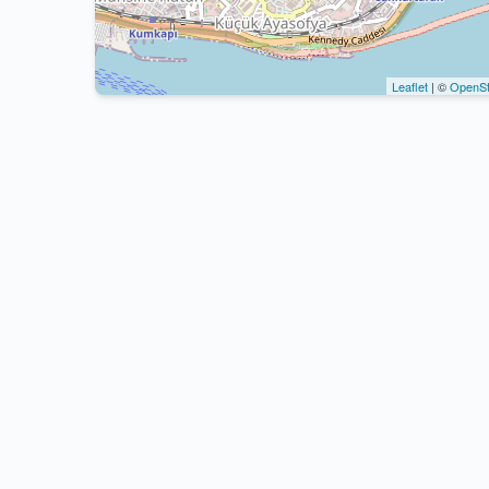
Leaflet
| ©
OpenSt