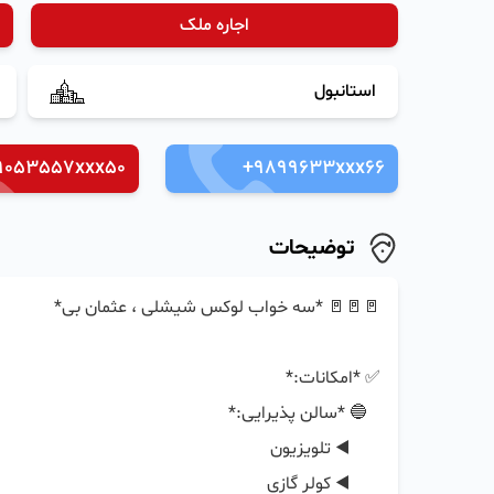
اجاره ملک
استانبول
9053557xxx50
+9899633xxx66
توضیحات